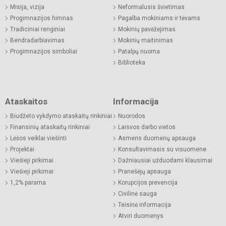
Misija, vizija
Neformalusis švietimas
Progimnazijos himnas
Pagalba mokiniams ir tėvams
Tradiciniai renginiai
Mokinių pavėžėjimas
Bendradarbiavimas
Mokinių maitinimas
Progimnazijos simboliai
Patalpų nuoma
Biblioteka
Ataskaitos
Informacija
Biudžeto vykdymo ataskaitų rinkiniai
Nuorodos
Finansinių ataskaitų rinkiniai
Laisvos darbo vietos
Lėšos veiklai viešinti
Asmens duomenų apsauga
Projektai
Konsultavimasis su visuomene
Viešieji pirkimai
Dažniausiai užduodami klausimai
Viešieji pirkimai
Pranešėjų apsauga
1,2% parama
Korupcijos prevencija
Civilinė sauga
Teisinė informacija
Atviri duomenys