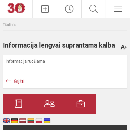
Paieška
Men
Titulinis
Informacija lengvai suprantama kalba
Informacija ruošiama
Grįžti