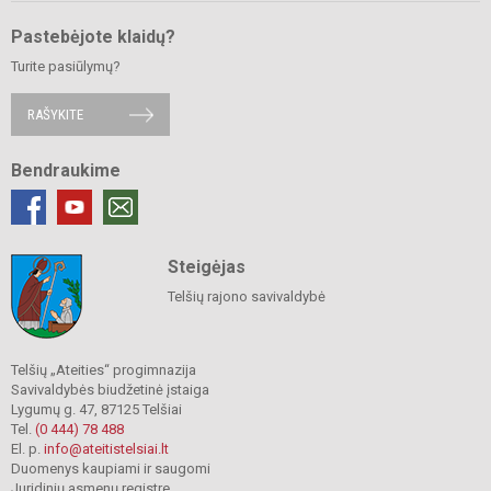
Pastebėjote klaidų?
Turite pasiūlymų?
RAŠYKITE
Bendraukime
Steigėjas
Telšių rajono savivaldybė
Telšių „Ateities“ progimnazija
Savivaldybės biudžetinė įstaiga
Lygumų g. 47, 87125 Telšiai
Tel.
(0 444) 78 488
El. p.
info@ateitistelsiai.lt
Duomenys kaupiami ir saugomi
Juridinių asmenų registre