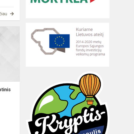
čiau
Už
knygų
lentynų
ribų:
dirbtinis
intelektas,
bibliotekos
ir...
btinis