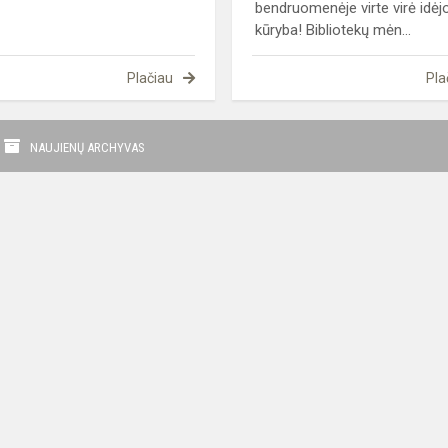
bendruomenėje virte virė idėj
kūryba! Bibliotekų mėn...
Plačiau
Pla
NAUJIENŲ ARCHYVAS