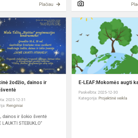
Plačiau
Pla
Tradicinė
žodžio,
dainos
ir
šokio
šventė
inė žodžio, dainos ir
E-LEAF:Mokomės augti k
 šventė
Paskelbta: 2025-12-30
Kategorija:
Projektinė veikla
ta: 2025-12-31
ija:
Renginiai
, dainos ir šokio šventė
Ė LAUKTI STEBUKLO"