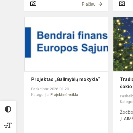
Plačiau
Projektas
„Galimybių
mokykla“
Projektas „Galimybių mokykla“
Tradic
šokio
Paskelbta: 2026-01-20
Kategorija:
Projektinė veikla
Paskelb
Kategor
Žodžio
„LAIM