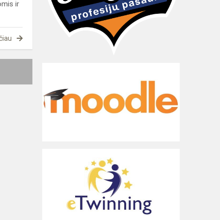
omis ir
čiau