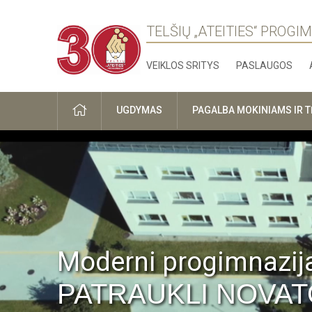
TELŠIŲ „ATEITIES“ PROGI
VEIKLOS SRITYS
PASLAUGOS
PRADŽIA
UGDYMAS
PAGALBA MOKINIAMS IR 
Moderni progimnazija
PATRAUKLI NOVAT