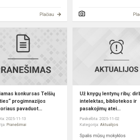
Plačiau
Pla
Skelbiamas
konkursas
s
Telšių
„Ateities“
progimnazijos
direk...
iamas konkursas Telšių
Už knygų lentynų ribų: dir
ties“ progimnazijos
intelektas, bibliotekos ir
toriaus pavaduot...
pasakojimų atei...
ta: 2025-11-13
Paskelbta: 2025-11-02
ija:
Pranešimai
Kategorija:
Aktualijos
Spalis mūsų mokyklos