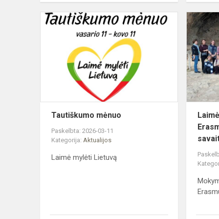
Tautiškumo
mėnuo
Tautiškumo mėnuo
Laimė
Erasm
Paskelbta: 2026-03-11
savait
Kategorija:
Aktualijos
Paskelb
Laimė mylėti Lietuvą
Kategor
Mokyma
Erasmu