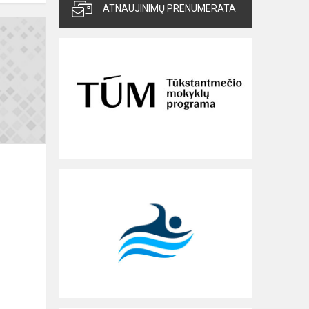
ATNAUJINIMŲ PRENUMERATA
Dėl
IPRR
taikymo