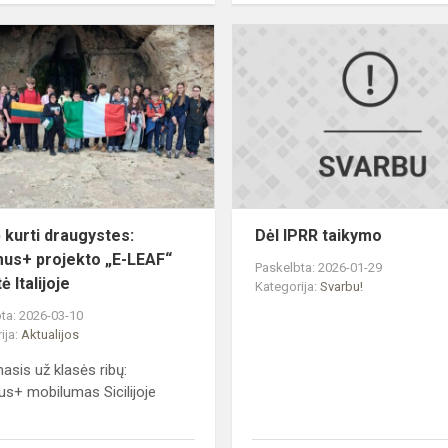
Laimė
kurti
draugystes:
Erasmus+
projekto
„E-
LEAF“
savaitė...
 kurti draugystes:
Dėl IPRR taikymo
us+ projekto „E-LEAF“
Paskelbta: 2026-01-29
ė Italijoje
Kategorija:
Svarbu!
ta: 2026-03-10
ija:
Aktualijos
sis už klasės ribų:
s+ mobilumas Sicilijoje