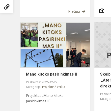
Plačiau
Mano
kitoks
pasirinkima
II
Mano kitoks pasirinkimas II
Skelb
„Atei
Paskelbta: 2025-12-22
direk
Kategorija:
Projektinė veikla
Paskelb
Projektas „Mano kitoks
Kategor
pasirinkimas II"