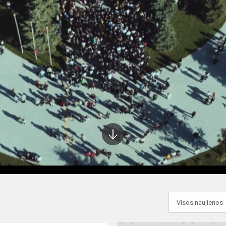
Į
apačią