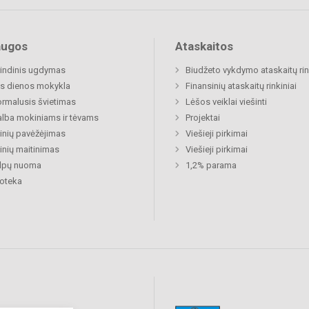
augos
Ataskaitos
indinis ugdymas
Biudžeto vykdymo ataskaitų rin
s dienos mokykla
Finansinių ataskaitų rinkiniai
rmalusis švietimas
Lėšos veiklai viešinti
lba mokiniams ir tėvams
Projektai
nių pavėžėjimas
Viešieji pirkimai
nių maitinimas
Viešieji pirkimai
alpų nuoma
1,2% parama
ioteka