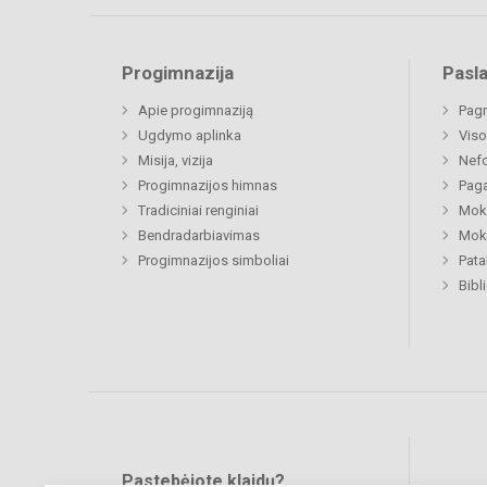
Progimnazija
Pasl
Apie progimnaziją
Pagr
Ugdymo aplinka
Viso
Misija, vizija
Nefo
Progimnazijos himnas
Paga
Tradiciniai renginiai
Moki
Bendradarbiavimas
Moki
Progimnazijos simboliai
Pat
Bibl
Pastebėjote klaidų?