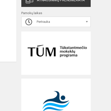
ATNAUJINIMŲ PRENUMERATA
Pamokų laikas
Pertrauka