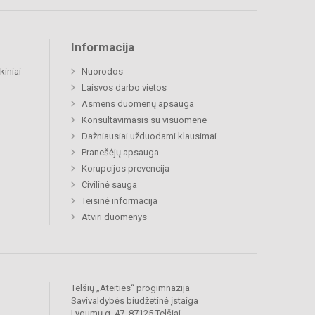
Informacija
kiniai
Nuorodos
Laisvos darbo vietos
Asmens duomenų apsauga
Konsultavimasis su visuomene
Dažniausiai užduodami klausimai
Pranešėjų apsauga
Korupcijos prevencija
Civilinė sauga
Teisinė informacija
Atviri duomenys
Telšių „Ateities“ progimnazija
Savivaldybės biudžetinė įstaiga
Lygumų g. 47, 87125 Telšiai