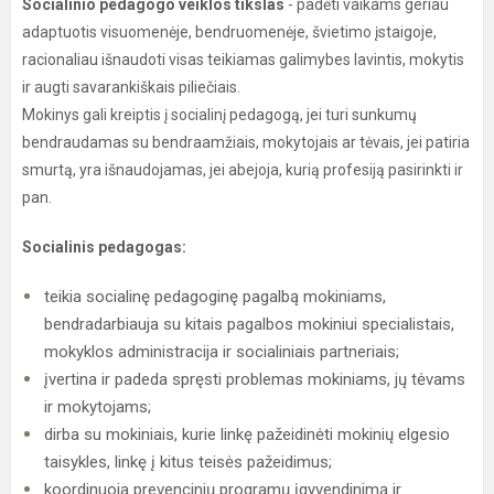
Socialinio pedagogo veiklos tikslas
- padėti vaikams geriau
adaptuotis visuomenėje, bendruomenėje, švietimo įstaigoje,
racionaliau išnaudoti visas teikiamas galimybes lavintis, mokytis
ir augti savarankiškais piliečiais.
Mokinys gali kreiptis į socialinį pedagogą, jei turi sunkumų
bendraudamas su bendraamžiais, mokytojais ar tėvais, jei patiria
smurtą, yra išnaudojamas, jei abejoja, kurią profesiją pasirinkti ir
pan.
Socialinis pedagogas:
teikia socialinę pedagoginę pagalbą mokiniams,
bendradarbiauja su kitais pagalbos mokiniui specialistais,
mokyklos administracija ir socialiniais partneriais;
įvertina ir padeda spręsti problemas mokiniams, jų tėvams
ir mokytojams;
dirba su mokiniais, kurie linkę pažeidinėti mokinių elgesio
taisykles, linkę į kitus teisės pažeidimus;
koordinuoja prevencinių programų įgyvendinimą ir