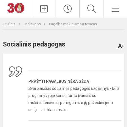
Paieška
Men
Titulinis
Paslaugos
Pagalba mokiniams ir tėvams
Socialinis pedagogas
PRAŠYTI PAGALBOS NĖRA GĖDA
Svarbiausias socialinės pedagogės uždavinys - būti
progimnazijoje konsultantu įvairiais su
mokinio teisėmis, pareigomis ir jų pažeidinėjimu
susijusiais klausimais.