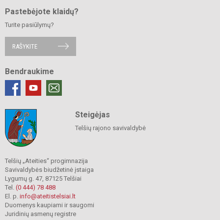
Pastebėjote klaidų?
Turite pasiūlymų?
RAŠYKITE
Bendraukime
Steigėjas
Telšių rajono savivaldybė
Telšių „Ateities“ progimnazija
Savivaldybės biudžetinė įstaiga
Lygumų g. 47, 87125 Telšiai
Tel.
(0 444) 78 488
El. p.
info@ateitistelsiai.lt
Duomenys kaupiami ir saugomi
Juridinių asmenų registre