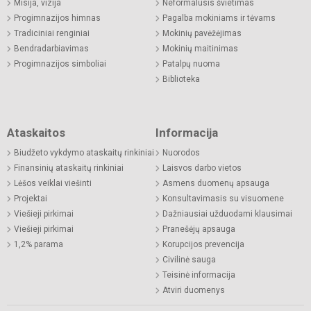
Misija, vizija
Neformalusis švietimas
Progimnazijos himnas
Pagalba mokiniams ir tėvams
Tradiciniai renginiai
Mokinių pavėžėjimas
Bendradarbiavimas
Mokinių maitinimas
Progimnazijos simboliai
Patalpų nuoma
Biblioteka
Ataskaitos
Informacija
Biudžeto vykdymo ataskaitų rinkiniai
Nuorodos
Finansinių ataskaitų rinkiniai
Laisvos darbo vietos
Lėšos veiklai viešinti
Asmens duomenų apsauga
Projektai
Konsultavimasis su visuomene
Viešieji pirkimai
Dažniausiai užduodami klausimai
Viešieji pirkimai
Pranešėjų apsauga
1,2% parama
Korupcijos prevencija
Civilinė sauga
Teisinė informacija
Atviri duomenys