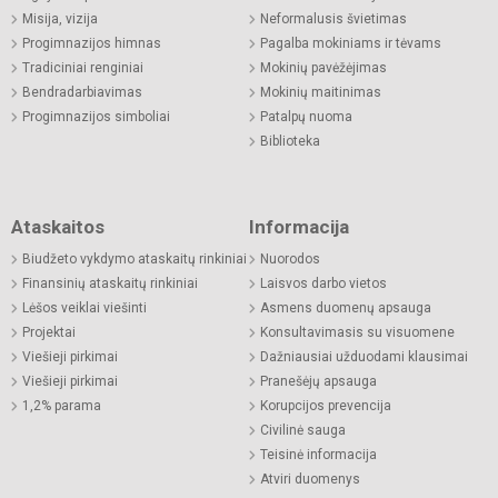
Misija, vizija
Neformalusis švietimas
Progimnazijos himnas
Pagalba mokiniams ir tėvams
Tradiciniai renginiai
Mokinių pavėžėjimas
Bendradarbiavimas
Mokinių maitinimas
Progimnazijos simboliai
Patalpų nuoma
Biblioteka
Ataskaitos
Informacija
Biudžeto vykdymo ataskaitų rinkiniai
Nuorodos
Finansinių ataskaitų rinkiniai
Laisvos darbo vietos
Lėšos veiklai viešinti
Asmens duomenų apsauga
Projektai
Konsultavimasis su visuomene
Viešieji pirkimai
Dažniausiai užduodami klausimai
Viešieji pirkimai
Pranešėjų apsauga
1,2% parama
Korupcijos prevencija
Civilinė sauga
Teisinė informacija
Atviri duomenys