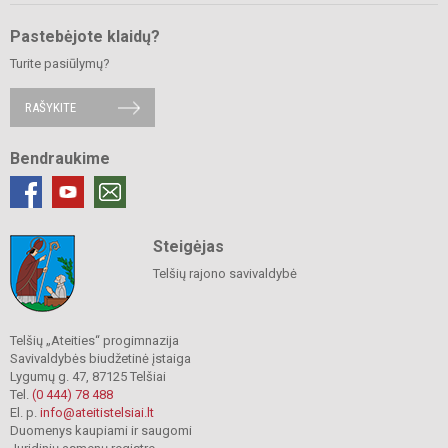
Pastebėjote klaidų?
Turite pasiūlymų?
RAŠYKITE
Bendraukime
Steigėjas
Telšių rajono savivaldybė
Telšių „Ateities“ progimnazija
Savivaldybės biudžetinė įstaiga
Lygumų g. 47, 87125 Telšiai
Tel.
(0 444) 78 488
El. p.
info@ateitistelsiai.lt
Duomenys kaupiami ir saugomi