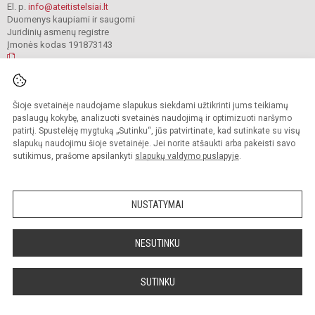
El. p.
info@ateitistelsiai.lt
Duomenys kaupiami ir saugomi
Juridinių asmenų registre
Įmonės kodas 191873143
© 2022. Telšių „Ateities“ progimnazija. Visos teisės saugomos.
Šioje svetainėje naudojame slapukus siekdami užtikrinti jums teikiamų
Kopijuoti turinį be raštiško progimnazijos administracijos sutikimo griežtai
draudžiama.
paslaugų kokybę, analizuoti svetainės naudojimą ir optimizuoti naršymo
patirtį. Spustelėję mygtuką „Sutinku“, jūs patvirtinate, kad sutinkate su visų
Prieinamumo paraiška
Slapukų valdymas
slapukų naudojimu šioje svetainėje. Jei norite atšaukti arba pakeisti savo
sutikimus, prašome apsilankyti
slapukų valdymo puslapyje
.
Sumanus būdas atnaujinti
mokyklos interneto
svetainę
NUSTATYMAI
NESUTINKU
SUTINKU