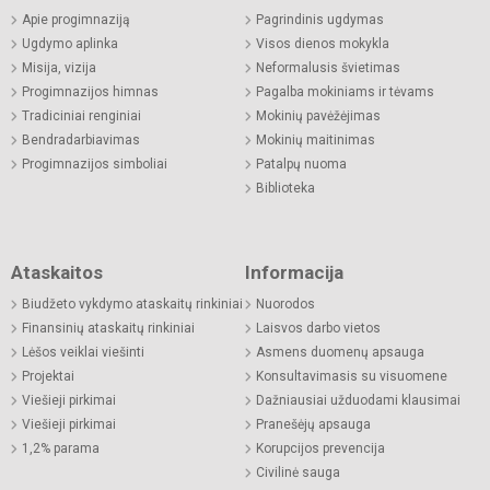
Apie progimnaziją
Pagrindinis ugdymas
Ugdymo aplinka
Visos dienos mokykla
Misija, vizija
Neformalusis švietimas
Progimnazijos himnas
Pagalba mokiniams ir tėvams
Tradiciniai renginiai
Mokinių pavėžėjimas
Bendradarbiavimas
Mokinių maitinimas
Progimnazijos simboliai
Patalpų nuoma
Biblioteka
Ataskaitos
Informacija
Biudžeto vykdymo ataskaitų rinkiniai
Nuorodos
Finansinių ataskaitų rinkiniai
Laisvos darbo vietos
Lėšos veiklai viešinti
Asmens duomenų apsauga
Projektai
Konsultavimasis su visuomene
Viešieji pirkimai
Dažniausiai užduodami klausimai
Viešieji pirkimai
Pranešėjų apsauga
1,2% parama
Korupcijos prevencija
Civilinė sauga