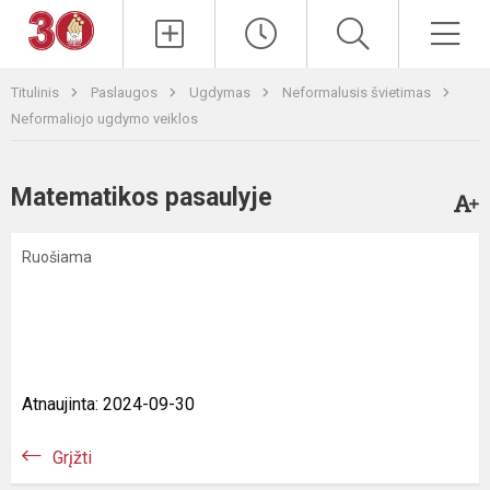
Paieška
Men
Titulinis
Paslaugos
Ugdymas
Neformalusis švietimas
Neformaliojo ugdymo veiklos
Matematikos pasaulyje
Ruošiama
Atnaujinta: 2024-09-30
Grįžti