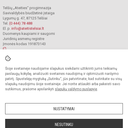
Telšių „Ateities“ progimnazija
Savivaldybės biudžetinė įstaiga
Lygumų g. 47, 87125 Telšiai
Tel.
(0 444) 78 488
El. p.
info@ateitistelsiai.lt
Duomenys kaupiami ir saugomi
Juridinių asmenų registre
Įmonės kodas 191873143
© 2022. Telšių „Ateities“ progimnazija. Visos teisės saugomos.
Šioje svetainėje naudojame slapukus siekdami užtikrinti jums teikiamų
Kopijuoti turinį be raštiško progimnazijos administracijos sutikimo griežtai
draudžiama.
paslaugų kokybę, analizuoti svetainės naudojimą ir optimizuoti naršymo
patirtį. Spustelėję mygtuką „Sutinku“, jūs patvirtinate, kad sutinkate su visų
Prieinamumo paraiška
Slapukų valdymas
slapukų naudojimu šioje svetainėje. Jei norite atšaukti arba pakeisti savo
sutikimus, prašome apsilankyti
slapukų valdymo puslapyje
.
Sumanus būdas atnaujinti
mokyklos interneto
svetainę
NUSTATYMAI
NESUTINKU