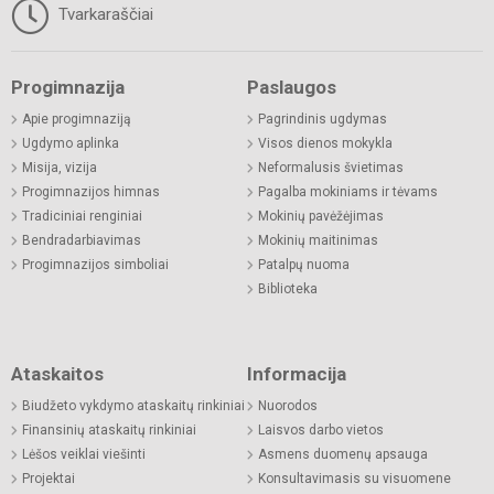
Tvarkaraščiai
Progimnazija
Paslaugos
Apie progimnaziją
Pagrindinis ugdymas
Ugdymo aplinka
Visos dienos mokykla
Misija, vizija
Neformalusis švietimas
Progimnazijos himnas
Pagalba mokiniams ir tėvams
Tradiciniai renginiai
Mokinių pavėžėjimas
Bendradarbiavimas
Mokinių maitinimas
Progimnazijos simboliai
Patalpų nuoma
Biblioteka
Ataskaitos
Informacija
Biudžeto vykdymo ataskaitų rinkiniai
Nuorodos
Finansinių ataskaitų rinkiniai
Laisvos darbo vietos
Lėšos veiklai viešinti
Asmens duomenų apsauga
Projektai
Konsultavimasis su visuomene