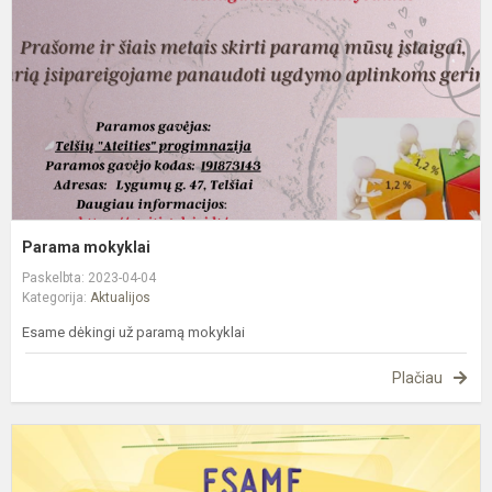
Parama mokyklai
Paskelbta: 2023-04-04
Kategorija:
Aktualijos
Esame dėkingi už paramą mokyklai
Plačiau
D
b