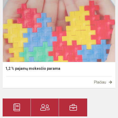
p
m
p
1,2 % pajamų mokesčio parama
Plačiau