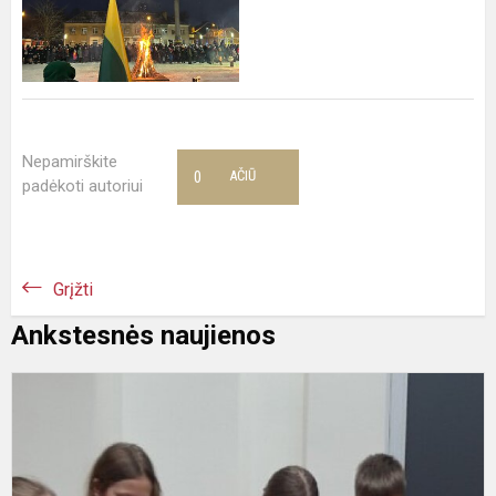
Nepamirškite
0
AČIŪ
padėkoti autoriui
Grįžti
Ankstesnės naujienos
,
e
k
p
m