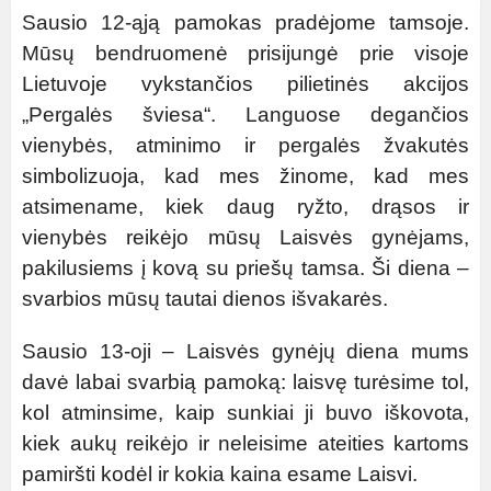
Sausio 12-ąją pamokas pradėjome tamsoje.
Mūsų bendruomenė prisijungė prie visoje
Lietuvoje vykstančios pilietinės akcijos
„Pergalės šviesa“. Languose degančios
vienybės, atminimo ir pergalės žvakutės
simbolizuoja, kad mes žinome, kad mes
atsimename, kiek daug ryžto, drąsos ir
vienybės reikėjo mūsų Laisvės gynėjams,
pakilusiems į kovą su priešų tamsa. Ši diena –
svarbios mūsų tautai dienos išvakarės.
Sausio 13-oji – Laisvės gynėjų diena mums
davė labai svarbią pamoką: laisvę turėsime tol,
kol atminsime, kaip sunkiai ji buvo iškovota,
kiek aukų reikėjo ir neleisime ateities kartoms
pamiršti kodėl ir kokia kaina esame Laisvi.