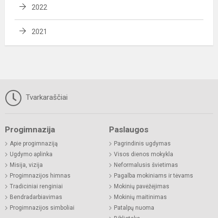
2022
2021
Tvarkaraščiai
Progimnazija
Paslaugos
Apie progimnaziją
Pagrindinis ugdymas
Ugdymo aplinka
Visos dienos mokykla
Misija, vizija
Neformalusis švietimas
Progimnazijos himnas
Pagalba mokiniams ir tėvams
Tradiciniai renginiai
Mokinių pavėžėjimas
Bendradarbiavimas
Mokinių maitinimas
Progimnazijos simboliai
Patalpų nuoma