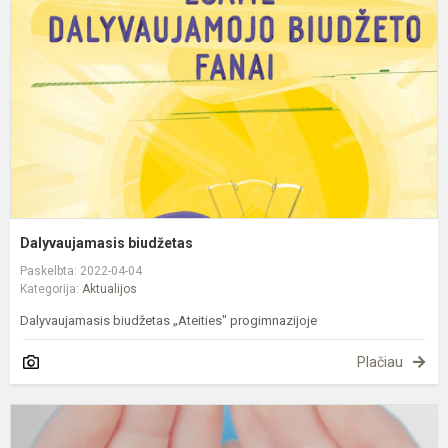
Dalyvaujamasis biudžetas
Paskelbta: 2022-04-04
Kategorija:
Aktualijos
Dalyvaujamasis biudžetas „Ateities" progimnazijoje
Plačiau
1