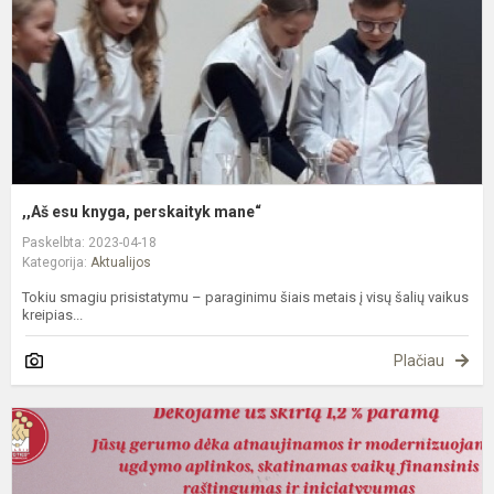
,,Aš esu knyga, perskaityk mane“
Paskelbta: 2023-04-18
Kategorija:
Aktualijos
Tokiu smagiu prisistatymu – paraginimu šiais metais į visų šalių vaikus
kreipias...
Plačiau
P
m