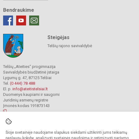
Bendraukime
Steigėjas
Telšių rajono savivaldybė
Telšių „Ateities“ progimnazija
Savivaldybės biudžetinė įstaiga
Lygumų g. 47, 87125 Telšiai
Tel.
(0 444) 78 488
El. p.
info@ateitistelsiai.lt
Duomenys kaupiami ir saugomi
Juridinių asmenų registre
Įmonės kodas 191873143
© 2022. Telšių „Ateities“ progimnazija. Visos teisės saugomos.
Šioje svetainėje naudojame slapukus siekdami užtikrinti jums teikiamų
Kopijuoti turinį be raštiško progimnazijos administracijos sutikimo griežtai
draudžiama.
paslaugų kokybę, analizuoti svetainės naudojimą ir optimizuoti naršymo