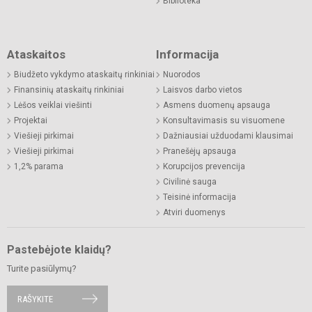
Biblioteka
Ataskaitos
Informacija
Biudžeto vykdymo ataskaitų rinkiniai
Nuorodos
Finansinių ataskaitų rinkiniai
Laisvos darbo vietos
Lėšos veiklai viešinti
Asmens duomenų apsauga
Projektai
Konsultavimasis su visuomene
Viešieji pirkimai
Dažniausiai užduodami klausimai
Viešieji pirkimai
Pranešėjų apsauga
1,2% parama
Korupcijos prevencija
Civilinė sauga
Teisinė informacija
Atviri duomenys
Pastebėjote klaidų?
Turite pasiūlymų?
RAŠYKITE