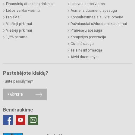
Finansinių ataskaitų rinkiniai
Laisvos darbo vietos
Lėšos veiklai viešinti
Asmens duomenų apsauga
Projektai
Konsultavimasis su visuomene
Viešieji pirkimai
Dažniausiai užduodami klausimai
Viešieji pirkimai
Pranešėjų apsauga
1,2% parama
Korupcijos prevencija
Civilinė sauga
Teisinė informacija
Atviri duomenys
Pastebėjote klaidų?
Turite pasiūlymų?
RAŠYKITE
Bendraukime