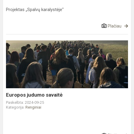
Projektas „Spalvų karalystėje"
Plačiau
Europos
judumo
savaitė
Europos judumo savaitė
Paskelbta: 2024-09-25
Kategorija:
Renginiai