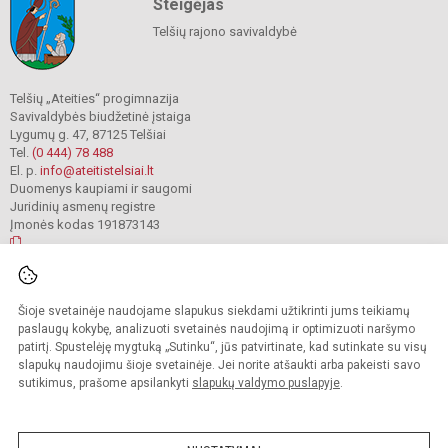
Steigėjas
Telšių rajono savivaldybė
Telšių „Ateities“ progimnazija
Savivaldybės biudžetinė įstaiga
Lygumų g. 47, 87125 Telšiai
Tel.
(0 444) 78 488
El. p.
info@ateitistelsiai.lt
Duomenys kaupiami ir saugomi
Juridinių asmenų registre
Įmonės kodas 191873143
© 2022. Telšių „Ateities“ progimnazija. Visos teisės saugomos.
Šioje svetainėje naudojame slapukus siekdami užtikrinti jums teikiamų
Kopijuoti turinį be raštiško progimnazijos administracijos sutikimo griežtai
draudžiama.
paslaugų kokybę, analizuoti svetainės naudojimą ir optimizuoti naršymo
patirtį. Spustelėję mygtuką „Sutinku“, jūs patvirtinate, kad sutinkate su visų
Prieinamumo paraiška
Slapukų valdymas
slapukų naudojimu šioje svetainėje. Jei norite atšaukti arba pakeisti savo
sutikimus, prašome apsilankyti
slapukų valdymo puslapyje
.
Sumanus būdas atnaujinti
mokyklos interneto
svetainę