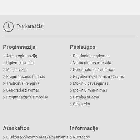
Tvarkaraščiai
Progimnazija
Paslaugos
Apie progimnaziją
Pagrindinis ugdymas
Ugdymo aplinka
Visos dienos mokykla
Misija, vizija
Neformalusis švietimas
Progimnazijos himnas
Pagalba mokiniams ir tėvams
Tradiciniai renginiai
Mokinių pavėžėjimas
Bendradarbiavimas
Mokinių maitinimas
Progimnazijos simboliai
Patalpų nuoma
Biblioteka
Ataskaitos
Informacija
Biudžeto vykdymo ataskaitų rinkiniai
Nuorodos