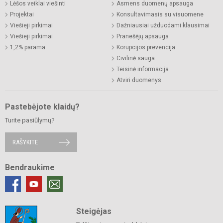
Lėšos veiklai viešinti
Asmens duomenų apsauga
Projektai
Konsultavimasis su visuomene
Viešieji pirkimai
Dažniausiai užduodami klausimai
Viešieji pirkimai
Pranešėjų apsauga
1,2% parama
Korupcijos prevencija
Civilinė sauga
Teisinė informacija
Atviri duomenys
Pastebėjote klaidų?
Turite pasiūlymų?
RAŠYKITE
Bendraukime
Steigėjas