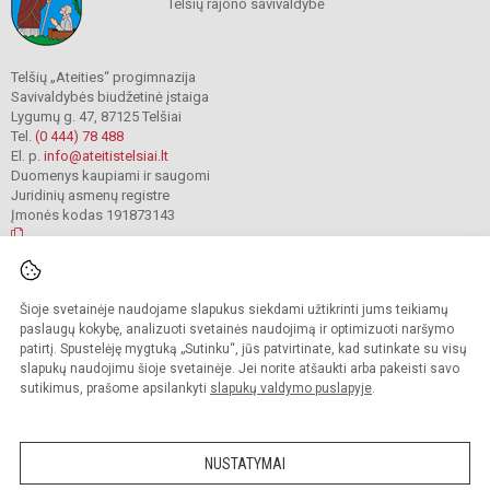
Telšių rajono savivaldybė
Telšių „Ateities“ progimnazija
Savivaldybės biudžetinė įstaiga
Lygumų g. 47, 87125 Telšiai
Tel.
(0 444) 78 488
El. p.
info@ateitistelsiai.lt
Duomenys kaupiami ir saugomi
Juridinių asmenų registre
Įmonės kodas 191873143
© 2022. Telšių „Ateities“ progimnazija. Visos teisės saugomos.
Šioje svetainėje naudojame slapukus siekdami užtikrinti jums teikiamų
Kopijuoti turinį be raštiško progimnazijos administracijos sutikimo griežtai
draudžiama.
paslaugų kokybę, analizuoti svetainės naudojimą ir optimizuoti naršymo
patirtį. Spustelėję mygtuką „Sutinku“, jūs patvirtinate, kad sutinkate su visų
Prieinamumo paraiška
Slapukų valdymas
slapukų naudojimu šioje svetainėje. Jei norite atšaukti arba pakeisti savo
sutikimus, prašome apsilankyti
slapukų valdymo puslapyje
.
Sumanus būdas atnaujinti
mokyklos interneto
svetainę
NUSTATYMAI