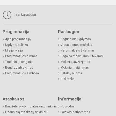
Tvarkaraščiai
Progimnazija
Paslaugos
Apie progimnaziją
Pagrindinis ugdymas
Ugdymo aplinka
Visos dienos mokykla
Misija, vizija
Neformalusis švietimas
Progimnazijos himnas
Pagalba mokiniams ir tėvams
Tradiciniai renginiai
Mokinių pavėžėjimas
Bendradarbiavimas
Mokinių maitinimas
Progimnazijos simboliai
Patalpų nuoma
Biblioteka
Ataskaitos
Informacija
Biudžeto vykdymo ataskaitų rinkiniai
Nuorodos
Finansinių ataskaitų rinkiniai
Laisvos darbo vietos