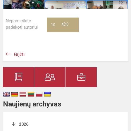
Nepamirškite
10
AČIŪ
padėkoti autoriui
Grįžti
Naujienų archyvas
2026