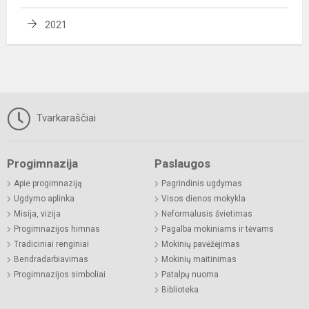
2021
Tvarkaraščiai
Progimnazija
Paslaugos
Apie progimnaziją
Pagrindinis ugdymas
Ugdymo aplinka
Visos dienos mokykla
Misija, vizija
Neformalusis švietimas
Progimnazijos himnas
Pagalba mokiniams ir tėvams
Tradiciniai renginiai
Mokinių pavėžėjimas
Bendradarbiavimas
Mokinių maitinimas
Progimnazijos simboliai
Patalpų nuoma
Biblioteka