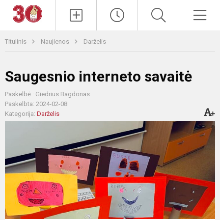
Paieška
Men
Titulinis
Naujienos
Darželis
Saugesnio interneto savaitė
Paskelbė : Giedrius Bagdonas
Paskelbta: 2024-02-08
Kategorija:
Darželis