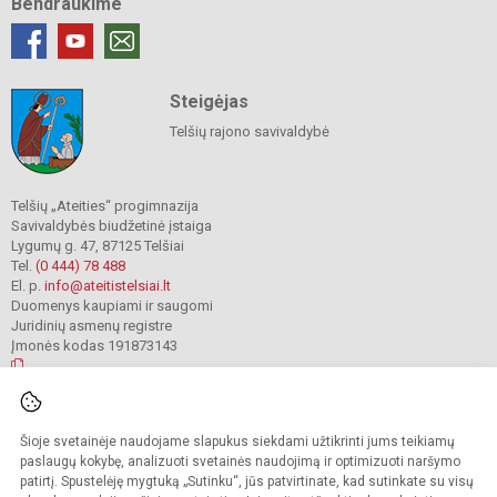
Bendraukime
Steigėjas
Telšių rajono savivaldybė
Telšių „Ateities“ progimnazija
Savivaldybės biudžetinė įstaiga
Lygumų g. 47, 87125 Telšiai
Tel.
(0 444) 78 488
El. p.
info@ateitistelsiai.lt
Duomenys kaupiami ir saugomi
Juridinių asmenų registre
Įmonės kodas 191873143
© 2022. Telšių „Ateities“ progimnazija. Visos teisės saugomos.
Šioje svetainėje naudojame slapukus siekdami užtikrinti jums teikiamų
Kopijuoti turinį be raštiško progimnazijos administracijos sutikimo griežtai
draudžiama.
paslaugų kokybę, analizuoti svetainės naudojimą ir optimizuoti naršymo
patirtį. Spustelėję mygtuką „Sutinku“, jūs patvirtinate, kad sutinkate su visų
Prieinamumo paraiška
Slapukų valdymas