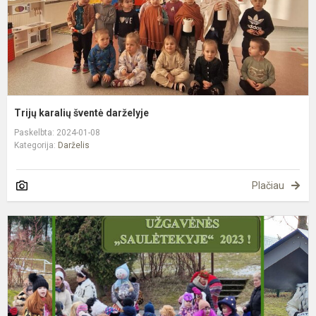
Trijų karalių šventė darželyje
Paskelbta: 2024-01-08
Kategorija:
Darželis
Plačiau
U