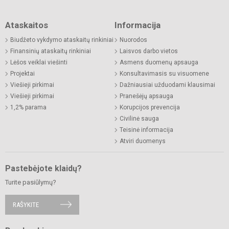
Ataskaitos
Informacija
Biudžeto vykdymo ataskaitų rinkiniai
Nuorodos
Finansinių ataskaitų rinkiniai
Laisvos darbo vietos
Lėšos veiklai viešinti
Asmens duomenų apsauga
Projektai
Konsultavimasis su visuomene
Viešieji pirkimai
Dažniausiai užduodami klausimai
Viešieji pirkimai
Pranešėjų apsauga
1,2% parama
Korupcijos prevencija
Civilinė sauga
Teisinė informacija
Atviri duomenys
Pastebėjote klaidų?
Turite pasiūlymų?
RAŠYKITE