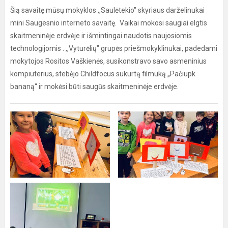
Šią savaitę mūsų mokyklos ,,Saulėtekio" skyriaus darželinukai
mini Saugesnio interneto savaitę. Vaikai mokosi saugiai elgtis
skaitmeninėje erdvėje ir išmintingai naudotis naujosiomis
technologijomis . ,,Vyturėlių" grupės priešmokyklinukai, padedami
mokytojos Rositos Vaškienės, susikonstravo savo asmeninius
kompiuterius, stebėjo Childfocus sukurtą filmuką „Pačiupk
bananą“ ir mokėsi būti saugūs skaitmeninėje erdvėje.