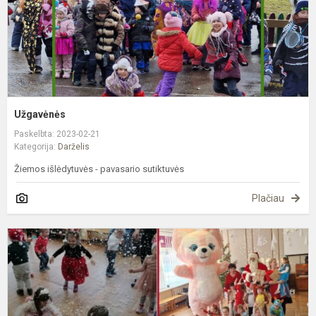
Užgavėnės
Paskelbta: 2023-02-21
Kategorija:
Darželis
Žiemos išlėdytuvės - pavasario sutiktuvės
Plačiau
J
š
a