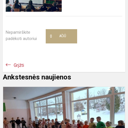
Nepamirškite
0
AČIŪ
padėkoti autoriui
Grįžti
Ankstesnės naujienos
T
s
k
d