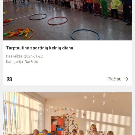
Tarptautinė sportinių kelnių diena
Paskelbta: 2024-01-22
Kategorija:
Darželis
Plačiau
T
k
š
d