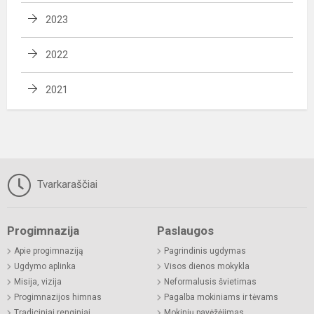
2023
2022
2021
Tvarkaraščiai
Progimnazija
Paslaugos
Apie progimnaziją
Pagrindinis ugdymas
Ugdymo aplinka
Visos dienos mokykla
Misija, vizija
Neformalusis švietimas
Progimnazijos himnas
Pagalba mokiniams ir tėvams
Tradiciniai renginiai
Mokinių pavėžėjimas