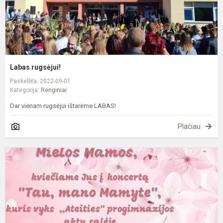
Labas rugsėjui!
Paskelbta: 2022-09-01
Kategorija:
Renginiai
Dar vienam rugsėjui ištarėme LABAS!
Plačiau
„
m
M