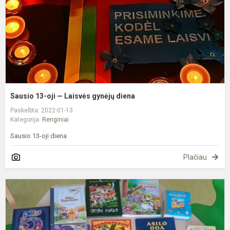
g
d
Sausio 13-oji — Laisvės gynėjų diena
Paskelbta: 2022-01-13
Kategorija:
Renginiai
Sausio 13-oji diena
Plačiau
,
g
k
s