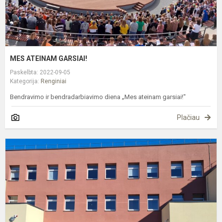
MES ATEINAM GARSIAI!
Paskelbta: 2022-09-05
Kategorija:
Renginiai
Bendravimo ir bendradarbiavimo diena „Mes ateinam garsiai!"
Plačiau
L
r