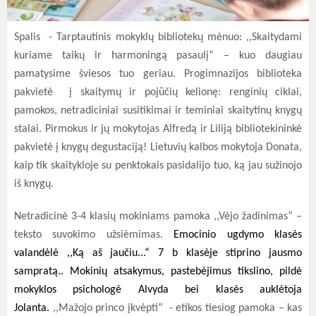
Spalis - Tarptautinis mokyklų bibliotekų mėnuo: ,,Skaitydami
kuriame taikų ir harmoningą pasaulį“ – kuo daugiau
pamatysime šviesos tuo geriau.
Progimnazijos biblioteka
pakvietė į skaitymų ir pojūčių kelionę: renginių ciklai,
pamokos, netradiciniai susitikimai ir teminiai skaitytinų knygų
stalai.
Pirmokus ir jų mokytojas Alfredą ir Liliją bibliotekininkė
pakvietė į knygų degustaciją!
Lietuvių kalbos mokytoja Donata,
kaip tik skaitykloje su penktokais pasidalijo tuo, ką jau sužinojo
iš knygų.
Netradicinė 3-4 klasių mokiniams pamoka ,,Vėjo žadinimas“ –
teksto suvokimo užsiėmimas.
Emocinio ugdymo klasės
valandėlė ,,Ką aš jaučiu...“ 7 b klasėje stiprino jausmo
sampratą.. Mokinių atsakymus, pastebėjimus tikslino, pildė
mokyklos psichologė Alvyda bei klasės auklėtoja
Jolanta.
,,Mažojo princo įkvėpti“ - etikos tiesiog pamoka – kas