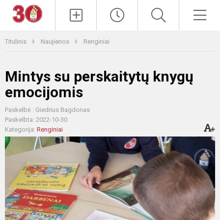
Paieška
Men
Titulinis
Naujienos
Renginiai
Mintys su perskaitytų knygų
emocijomis
Paskelbė : Giedrius Bagdonas
Paskelbta: 2022-10-30
Kategorija:
Renginiai