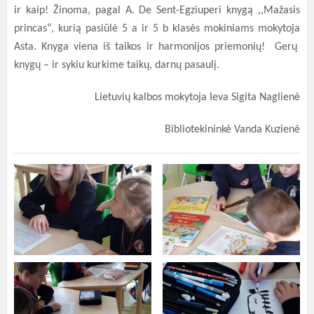
ir kaip! Žinoma, pagal A. De Sent-Egziuperi knygą ,,Mažasis
princas“, kurią pasiūlė 5 a ir 5 b klasės mokiniams mokytoja
Asta.
Knyga viena iš taikos ir harmonijos priemonių! Gerų
knygų – ir sykiu kurkime taikų, darnų pasaulį.
Lietuvių kalbos mokytoja Ieva Sigita Naglienė
Bibliotekininkė Vanda Kuzienė