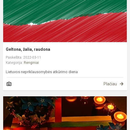
Geltona, žalia, raudona
Paskelbta: 2022-03-11
Kategorija:
Renginiai
Lietuvos nepriklausomybės atkūrimo diena
Plačiau
S
1
oj
L