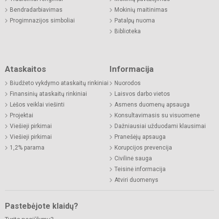
Bendradarbiavimas
Mokinių maitinimas
Progimnazijos simboliai
Patalpų nuoma
Biblioteka
Ataskaitos
Informacija
Biudžeto vykdymo ataskaitų rinkiniai
Nuorodos
Finansinių ataskaitų rinkiniai
Laisvos darbo vietos
Lėšos veiklai viešinti
Asmens duomenų apsauga
Projektai
Konsultavimasis su visuomene
Viešieji pirkimai
Dažniausiai užduodami klausimai
Viešieji pirkimai
Pranešėjų apsauga
1,2% parama
Korupcijos prevencija
Civilinė sauga
Teisinė informacija
Atviri duomenys
Pastebėjote klaidų?