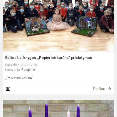
k
p
Editos Lei knygos ,,Popierinė karūna“ pristatymas
Paskelbta: 2021-12-30
Kategorija:
Renginiai
,,Popierinė karūna“
Plačiau
A