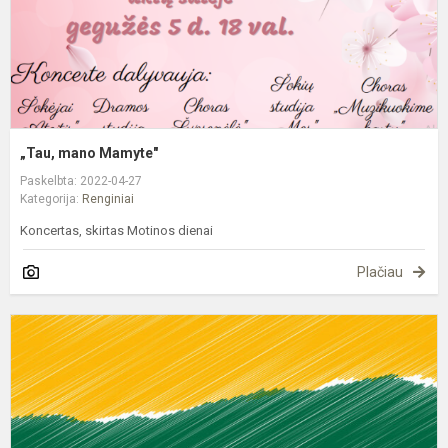
„Tau, mano Mamyte"
Paskelbta: 2022-04-27
Kategorija:
Renginiai
Koncertas, skirtas Motinos dienai
Plačiau
G
ž
r