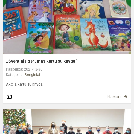
k
,,Šventinis gerumas kartu su knyga“
Paskelbta: 2021-12-30
Kategorija:
Renginiai
Akcija kartu su knyga
Plačiau
E
L
k
,