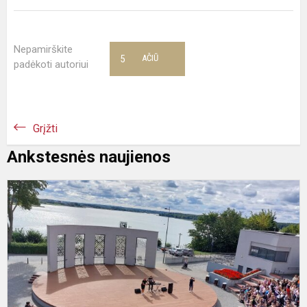
Nepamirškite
5
AČIŪ
padėkoti autoriui
Grįžti
Ankstesnės naujienos
M
A
G