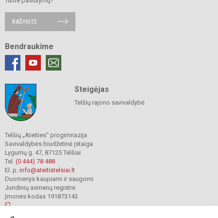
Turite pasiūlymų?
RAŠYKITE
Bendraukime
Steigėjas
Telšių rajono savivaldybė
Telšių „Ateities“ progimnazija
Savivaldybės biudžetinė įstaiga
Lygumų g. 47, 87125 Telšiai
Tel.
(0 444) 78 488
El. p.
info@ateitistelsiai.lt
Duomenys kaupiami ir saugomi
Juridinių asmenų registre
Įmonės kodas 191873143