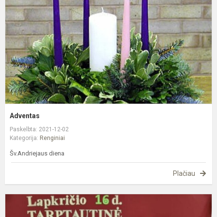
Adventas
Paskelbta: 2021-12-02
Kategorija:
Renginiai
Šv.Andriejaus diena
Plačiau
T
d