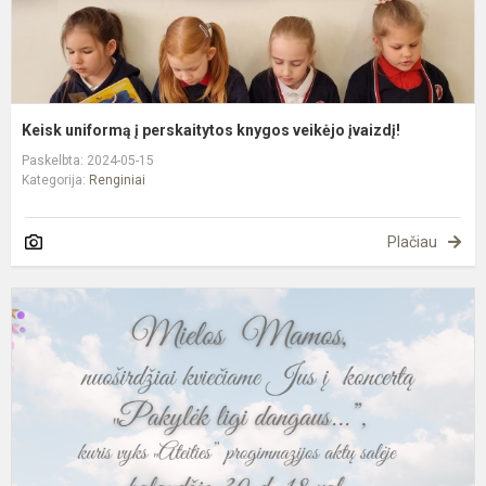
Keisk uniformą į perskaitytos knygos veikėjo įvaizdį!
Paskelbta: 2024-05-15
Kategorija:
Renginiai
Plačiau
P
li
d