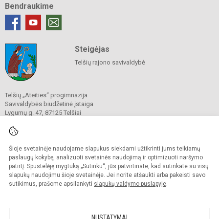
Bendraukime
Steigėjas
Telšių rajono savivaldybė
Telšių „Ateities“ progimnazija
Savivaldybės biudžetinė įstaiga
Lygumų g. 47, 87125 Telšiai
Tel.
(0 444) 78 488
El. p.
info@ateitistelsiai.lt
Duomenys kaupiami ir saugomi
Juridinių asmenų registre
Šioje svetainėje naudojame slapukus siekdami užtikrinti jums teikiamų
Įmonės kodas 191873143
paslaugų kokybę, analizuoti svetainės naudojimą ir optimizuoti naršymo
patirtį. Spustelėję mygtuką „Sutinku“, jūs patvirtinate, kad sutinkate su visų
slapukų naudojimu šioje svetainėje. Jei norite atšaukti arba pakeisti savo
sutikimus, prašome apsilankyti
slapukų valdymo puslapyje
.
© 2022. Telšių „Ateities“ progimnazija. Visos teisės saugomos.
Kopijuoti turinį be raštiško progimnazijos administracijos sutikimo griežtai
draudžiama.
NUSTATYMAI