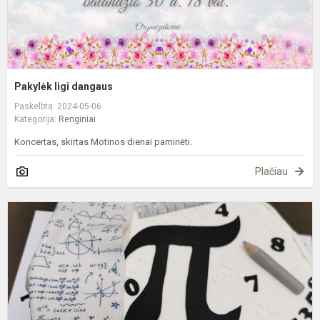
Pakylėk ligi dangaus
Paskelbta: 2024-05-06
Kategorija:
Renginiai
Koncertas, skirtas Motinos dienai paminėti.
Plačiau
T
m
d