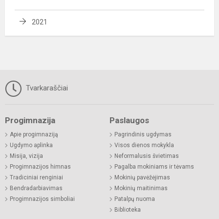
2021
Tvarkaraščiai
Progimnazija
Paslaugos
Apie progimnaziją
Pagrindinis ugdymas
Ugdymo aplinka
Visos dienos mokykla
Misija, vizija
Neformalusis švietimas
Progimnazijos himnas
Pagalba mokiniams ir tėvams
Tradiciniai renginiai
Mokinių pavėžėjimas
Bendradarbiavimas
Mokinių maitinimas
Progimnazijos simboliai
Patalpų nuoma
Biblioteka