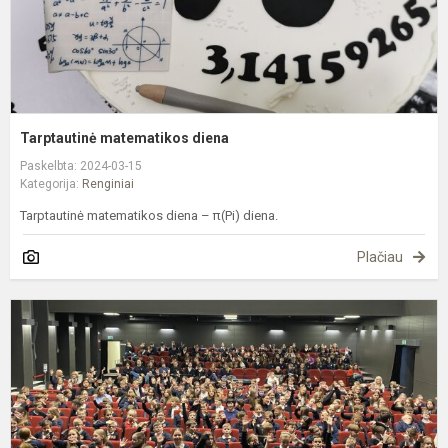
Tarptautinė matematikos diena
Paskelbta: 2024-03-15
Kategorija:
Renginiai
Tarptautinė matematikos diena – π(Pi) diena.
Plačiau
L
N
a
d