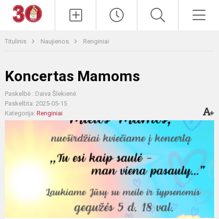
Paieška
Men
Titulinis
Naujienos
Renginiai
Koncertas Mamoms
Paskelbė : Daiva Šlekienė
Paskelbta: 2025-05-15
Kategorija:
Renginiai