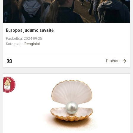
Europos judumo savaitė
Paskelbta: 2024-09-25
Kategorija:
Renginiai
Plačiau
P
r