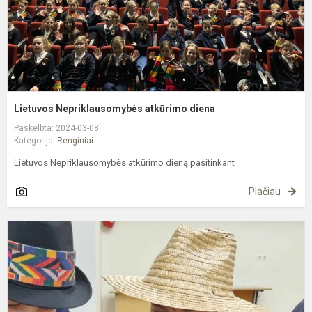
Lietuvos Nepriklausomybės atkūrimo diena
Paskelbta: 2024-03-08
Kategorija:
Renginiai
Lietuvos Nepriklausomybės atkūrimo dieną pasitinkant
Plačiau
G
g
į
K
t