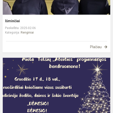
Išminčiai
Paskelbta: 2025-02-06
Kategorija:
Renginiai
Plačiau
Ž
d
ir
š
š