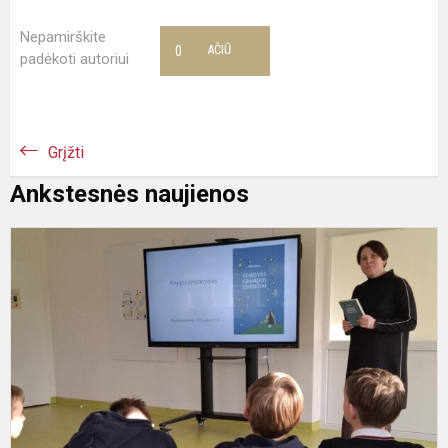
Nepamirškite
0
AČIŪ
padėkoti autoriui
Grįžti
Ankstesnės naujienos
I