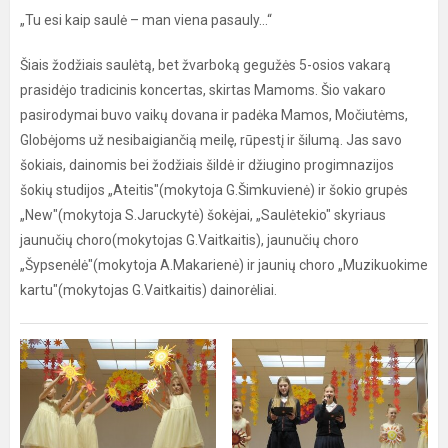
„Tu esi kaip saulė – man viena pasauly...“
Šiais žodžiais saulėtą, bet žvarboką gegužės 5-osios vakarą
prasidėjo tradicinis koncertas, skirtas Mamoms. Šio vakaro
pasirodymai buvo vaikų dovana ir padėka Mamos, Močiutėms,
Globėjoms už nesibaigiančią meilę, rūpestį ir šilumą. Jas savo
šokiais, dainomis bei žodžiais šildė ir džiugino progimnazijos
šokių studijos „Ateitis"(mokytoja G.Šimkuvienė) ir šokio grupės
„New"(mokytoja S.Jaruckytė) šokėjai, „Saulėtekio" skyriaus
jaunučių choro(mokytojas G.Vaitkaitis), jaunučių choro
„Šypsenėlė"(mokytoja A.Makarienė) ir jaunių choro „Muzikuokime
kartu"(mokytojas G.Vaitkaitis) dainorėliai.