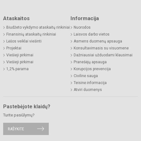
Ataskaitos
Informacija
Biudžeto vykdymo ataskaitų rinkiniai
Nuorodos
Finansinių ataskaitų rinkiniai
Laisvos darbo vietos
Lėšos veiklai viešinti
Asmens duomenų apsauga
Projektai
Konsultavimasis su visuomene
Viešieji pirkimai
Dažniausiai užduodami klausimai
Viešieji pirkimai
Pranešėjų apsauga
1,2% parama
Korupcijos prevencija
Civilinė sauga
Teisinė informacija
Atviri duomenys
Pastebėjote klaidų?
Turite pasiūlymų?
RAŠYKITE