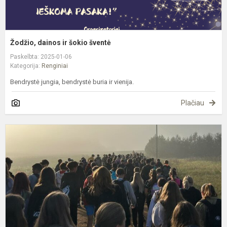
Žodžio, dainos ir šokio šventė
Paskelbta: 2025-01-06
Kategorija:
Renginiai
Bendrystė jungia, bendrystė buria ir vienija.
Plačiau
E
j
s