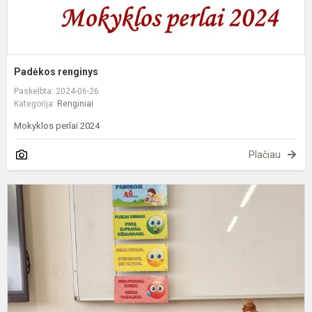
Padėkos renginys
Paskelbta: 2024-06-26
Kategorija:
Renginiai
Mokyklos perlai 2024
Plačiau
K
u
į
p
k
v
į