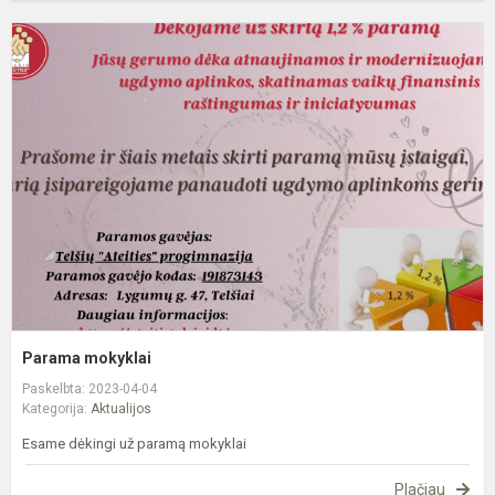
P
m
Parama mokyklai
Paskelbta: 2023-04-04
Kategorija:
Aktualijos
Esame dėkingi už paramą mokyklai
Plačiau