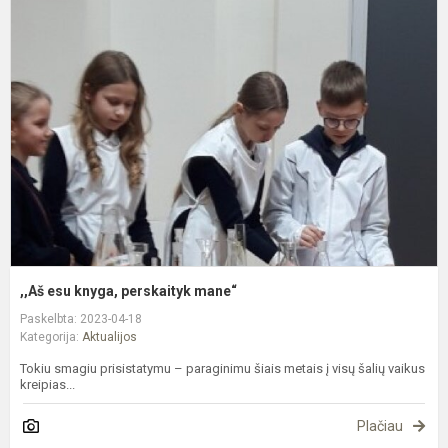
e
k
p
m
,,Aš esu knyga, perskaityk mane“
Paskelbta: 2023-04-18
Kategorija:
Aktualijos
Tokiu smagiu prisistatymu – paraginimu šiais metais į visų šalių vaikus
kreipias...
Plačiau