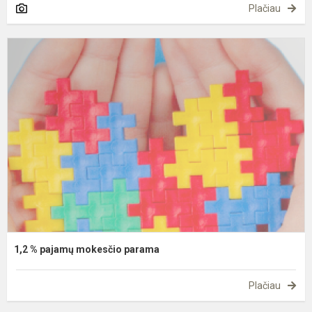
Plačiau
1
p
m
p
1,2 % pajamų mokesčio parama
Plačiau