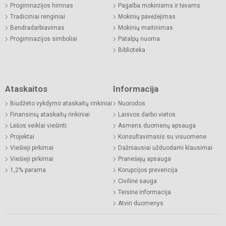
Progimnazijos himnas
Pagalba mokiniams ir tėvams
Tradiciniai renginiai
Mokinių pavėžėjimas
Bendradarbiavimas
Mokinių maitinimas
Progimnazijos simboliai
Patalpų nuoma
Biblioteka
Ataskaitos
Informacija
Biudžeto vykdymo ataskaitų rinkiniai
Nuorodos
Finansinių ataskaitų rinkiniai
Laisvos darbo vietos
Lėšos veiklai viešinti
Asmens duomenų apsauga
Projektai
Konsultavimasis su visuomene
Viešieji pirkimai
Dažniausiai užduodami klausimai
Viešieji pirkimai
Pranešėjų apsauga
1,2% parama
Korupcijos prevencija
Civilinė sauga
Teisinė informacija
Atviri duomenys