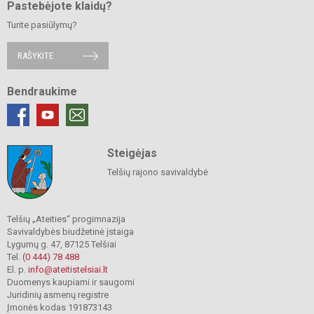
Pastebėjote klaidų?
Turite pasiūlymų?
RAŠYKITE
Bendraukime
Steigėjas
Telšių rajono savivaldybė
Telšių „Ateities“ progimnazija
Savivaldybės biudžetinė įstaiga
Lygumų g. 47, 87125 Telšiai
Tel.
(0 444) 78 488
El. p.
info@ateitistelsiai.lt
Duomenys kaupiami ir saugomi
Juridinių asmenų registre
Įmonės kodas 191873143