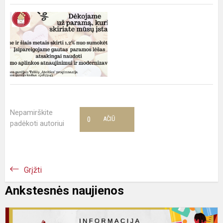
Nepamirškite
0
AČIŪ
padėkoti autoriui
Grįžti
Ankstesnės naujienos
I