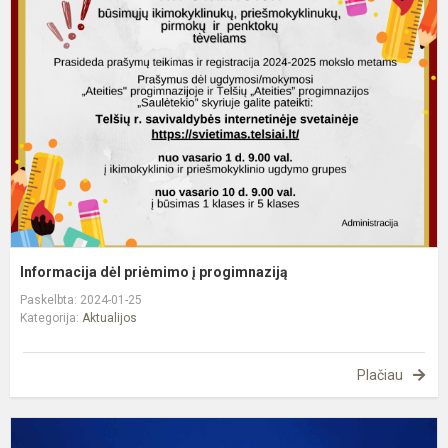
d
p
į
p
Informacija dėl priėmimo į progimnaziją
Paskelbta: 2024-01-25
Kategorija:
Aktualijos
Plačiau
L