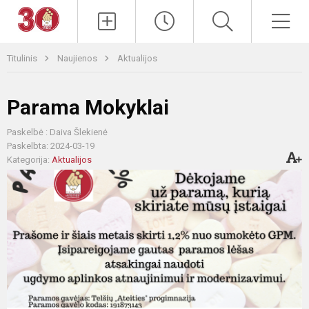
Paieška
Men
Titulinis
Naujienos
Aktualijos
Parama Mokyklai
Paskelbė : Daiva Šlekienė
Paskelbta: 2024-03-19
Kategorija:
Aktualijos