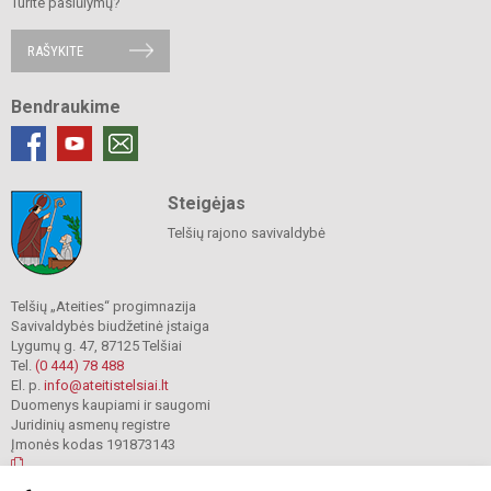
Turite pasiūlymų?
RAŠYKITE
Bendraukime
Steigėjas
Telšių rajono savivaldybė
Telšių „Ateities“ progimnazija
Savivaldybės biudžetinė įstaiga
Lygumų g. 47, 87125 Telšiai
Tel.
(0 444) 78 488
El. p.
info@ateitistelsiai.lt
Duomenys kaupiami ir saugomi
Juridinių asmenų registre
Įmonės kodas 191873143