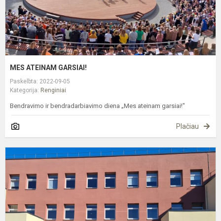
MES ATEINAM GARSIAI!
Paskelbta: 2022-09-05
Kategorija:
Renginiai
Bendravimo ir bendradarbiavimo diena „Mes ateinam garsiai!"
Plačiau
L
r