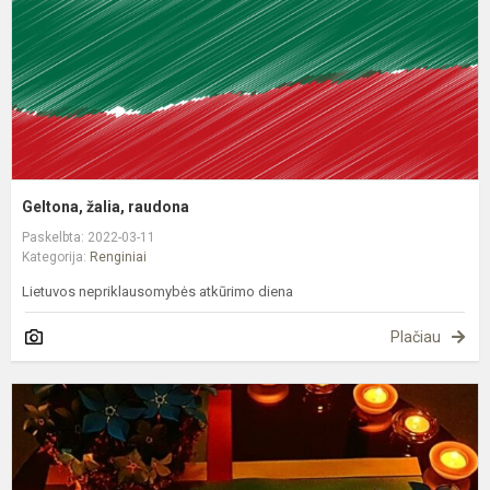
Geltona, žalia, raudona
Paskelbta: 2022-03-11
Kategorija:
Renginiai
Lietuvos nepriklausomybės atkūrimo diena
Plačiau
S
1
oj