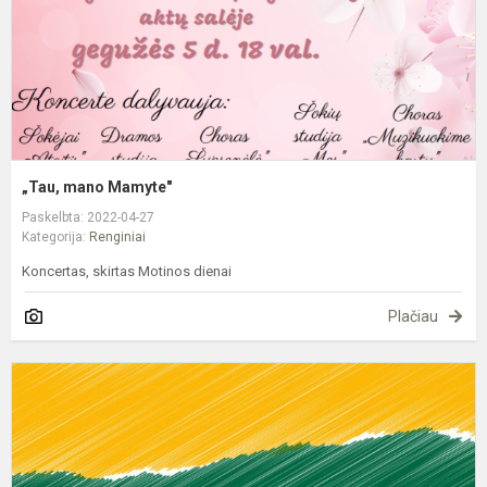
„Tau, mano Mamyte"
Paskelbta: 2022-04-27
Kategorija:
Renginiai
Koncertas, skirtas Motinos dienai
Plačiau
G
ž
r