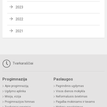
2023
2022
2021
Tvarkaraščiai
Progimnazija
Paslaugos
Apie progimnaziją
Pagrindinis ugdymas
Ugdymo aplinka
Visos dienos mokykla
Misija, vizija
Neformalusis švietimas
Progimnazijos himnas
Pagalba mokiniams ir tėvams
Tradiciniai renginiai
Mokinių pavėžėjimas