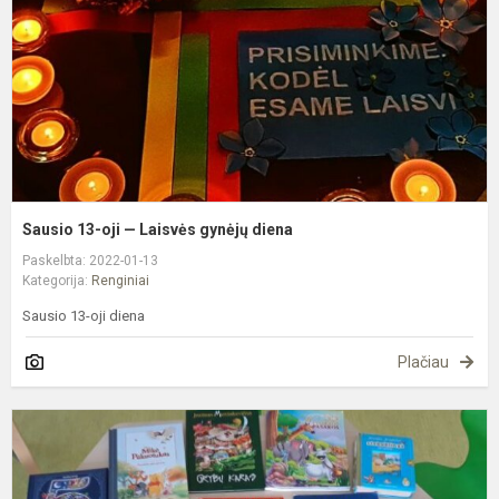
L
g
d
Sausio 13-oji — Laisvės gynėjų diena
Paskelbta: 2022-01-13
Kategorija:
Renginiai
Sausio 13-oji diena
Plačiau
,
g
k