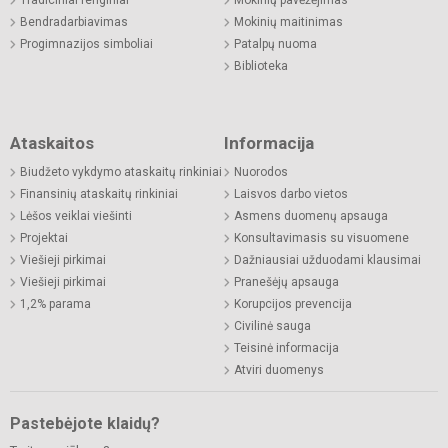
Bendradarbiavimas
Mokinių maitinimas
Progimnazijos simboliai
Patalpų nuoma
Biblioteka
Ataskaitos
Informacija
Biudžeto vykdymo ataskaitų rinkiniai
Nuorodos
Finansinių ataskaitų rinkiniai
Laisvos darbo vietos
Lėšos veiklai viešinti
Asmens duomenų apsauga
Projektai
Konsultavimasis su visuomene
Viešieji pirkimai
Dažniausiai užduodami klausimai
Viešieji pirkimai
Pranešėjų apsauga
1,2% parama
Korupcijos prevencija
Civilinė sauga
Teisinė informacija
Atviri duomenys
Pastebėjote klaidų?