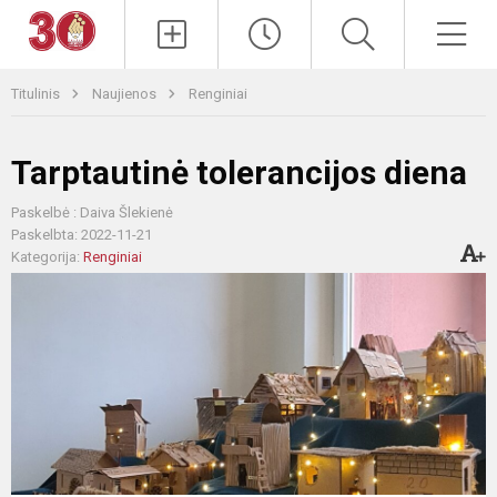
Paieška
Men
Titulinis
Naujienos
Renginiai
Tarptautinė tolerancijos diena
Paskelbė : Daiva Šlekienė
Paskelbta: 2022-11-21
Kategorija:
Renginiai