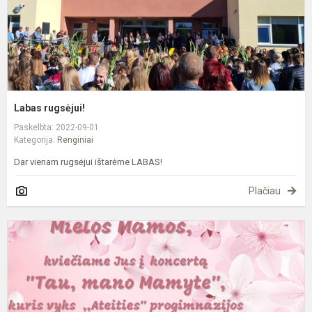
Labas rugsėjui!
Paskelbta: 2022-09-01
Kategorija:
Renginiai
Dar vienam rugsėjui ištarėme LABAS!
Plačiau
„
m
M