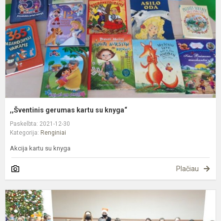
s
k
,,Šventinis gerumas kartu su knyga“
Paskelbta: 2021-12-30
Kategorija:
Renginiai
Akcija kartu su knyga
Plačiau
E
L
k