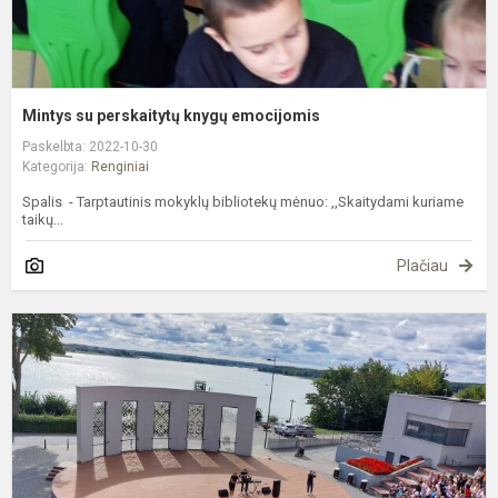
Mintys su perskaitytų knygų emocijomis
Paskelbta: 2022-10-30
Kategorija:
Renginiai
Spalis - Tarptautinis mokyklų bibliotekų mėnuo: ,,Skaitydami kuriame
taikų...
Plačiau
M
A
G