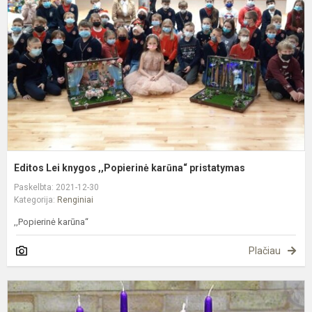
,
k
p
Editos Lei knygos ,,Popierinė karūna“ pristatymas
Paskelbta: 2021-12-30
Kategorija:
Renginiai
,,Popierinė karūna“
Plačiau
A