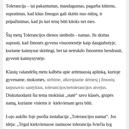
Tolerancija – tai pakantumas, mandagumas, pagarba kitiems,
supratimas, kad kitas žmogus gali skirtis nuo mūsų, ir
pripažinimas, kad jis turi teisę būti kitoks nei mes.
Šių metų Tolerancijos dienos simbolis - namas. Jis skirtas
suprasti, kad žmonės gyvena visuomenėje kaip daugiabutyje,
kuriame kaimynai skirtingi, bet tai netrukdo žmonėms bendrauti,
gyventi kaimynystėje.
Klasių valandėlių metu kalbėta apie artimiausią aplinką, kurioje
gyvename, mokomės,
stebime, atkreipiame dėmesį į žmonių
tarpusavio santykius, tolerancijos/netolerancijos atvejus.
Diskutuodami šia tema mokiniai „statė“ savo klasės, grupės
namą, kuriame visiems ir kiekvienam gera būti.
I-ojo aukšto foje puošia instaliacija „Tolerancijos namai“. Jos
idėja: „Tegul kiekvienuose namuose tolerancija šviečia lyg