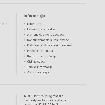
Informacija
kiniai
Nuorodos
Laisvos darbo vietos
Asmens duomenų apsauga
Konsultavimasis su visuomene
Dažniausiai užduodami klausimai
Pranešėjų apsauga
Korupcijos prevencija
Civilinė sauga
Teisinė informacija
Atviri duomenys
Telšių „Ateities“ progimnazija
Savivaldybės biudžetinė įstaiga
Lygumų g. 47, 87125 Telšiai