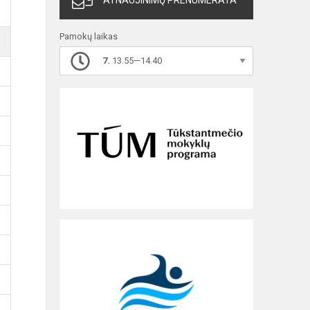
ATNAUJINIMŲ PRENUMERATA
Pamokų laikas
7.
13.55—14.40