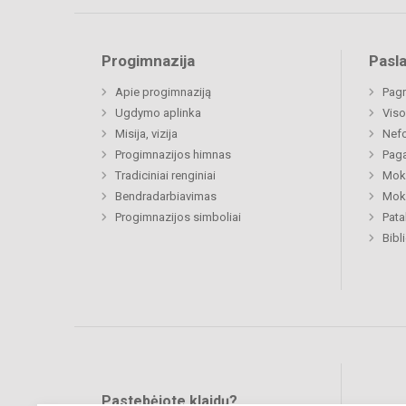
Progimnazija
Pasl
Apie progimnaziją
Pagr
Ugdymo aplinka
Viso
Misija, vizija
Nefo
Progimnazijos himnas
Paga
Tradiciniai renginiai
Moki
Bendradarbiavimas
Moki
Progimnazijos simboliai
Pat
Bibl
Pastebėjote klaidų?