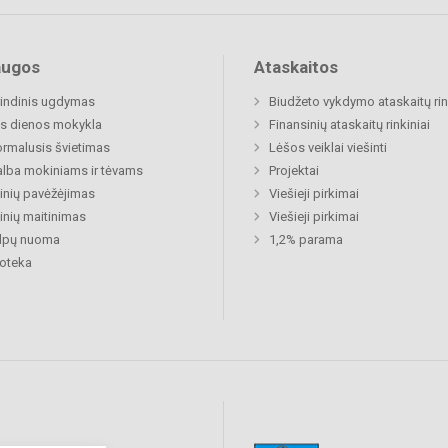
augos
Ataskaitos
indinis ugdymas
Biudžeto vykdymo ataskaitų rin
s dienos mokykla
Finansinių ataskaitų rinkiniai
rmalusis švietimas
Lėšos veiklai viešinti
lba mokiniams ir tėvams
Projektai
nių pavėžėjimas
Viešieji pirkimai
nių maitinimas
Viešieji pirkimai
alpų nuoma
1,2% parama
ioteka