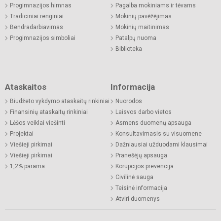
Progimnazijos himnas
Pagalba mokiniams ir tėvams
Tradiciniai renginiai
Mokinių pavėžėjimas
Bendradarbiavimas
Mokinių maitinimas
Progimnazijos simboliai
Patalpų nuoma
Biblioteka
Ataskaitos
Informacija
Biudžeto vykdymo ataskaitų rinkiniai
Nuorodos
Finansinių ataskaitų rinkiniai
Laisvos darbo vietos
Lėšos veiklai viešinti
Asmens duomenų apsauga
Projektai
Konsultavimasis su visuomene
Viešieji pirkimai
Dažniausiai užduodami klausimai
Viešieji pirkimai
Pranešėjų apsauga
1,2% parama
Korupcijos prevencija
Civilinė sauga
Teisinė informacija
Atviri duomenys