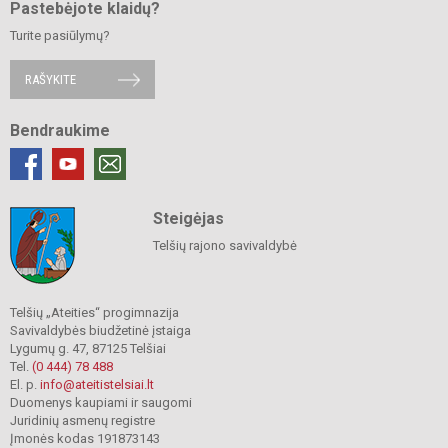
Pastebėjote klaidų?
Turite pasiūlymų?
RAŠYKITE
Bendraukime
Steigėjas
Telšių rajono savivaldybė
Telšių „Ateities“ progimnazija
Savivaldybės biudžetinė įstaiga
Lygumų g. 47, 87125 Telšiai
Tel.
(0 444) 78 488
El. p.
info@ateitistelsiai.lt
Duomenys kaupiami ir saugomi
Juridinių asmenų registre
Įmonės kodas 191873143