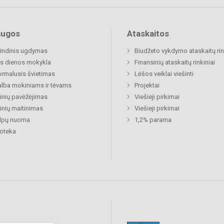
augos
Ataskaitos
indinis ugdymas
Biudžeto vykdymo ataskaitų rin
s dienos mokykla
Finansinių ataskaitų rinkiniai
rmalusis švietimas
Lėšos veiklai viešinti
lba mokiniams ir tėvams
Projektai
nių pavėžėjimas
Viešieji pirkimai
nių maitinimas
Viešieji pirkimai
alpų nuoma
1,2% parama
ioteka