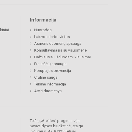
Informacija
kiniai
Nuorodos
Laisvos darbo vietos
Asmens duomenų apsauga
Konsultavimasis su visuomene
Dažniausiai užduodami klausimai
Pranešėjų apsauga
Korupcijos prevencija
Civilinė sauga
Teisinė informacija
Atviri duomenys
Telšių „Ateities“ progimnazija
Savivaldybės biudžetinė įstaiga
Lygumų g. 47, 87125 Telšiai