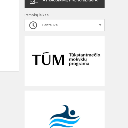
ATNAUJINIMŲ PRENUMERATA
Pamokų laikas
Pertrauka