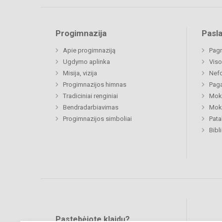
Progimnazija
Pasl
Apie progimnaziją
Pagr
Ugdymo aplinka
Viso
Misija, vizija
Nefo
Progimnazijos himnas
Paga
Tradiciniai renginiai
Moki
Bendradarbiavimas
Moki
Progimnazijos simboliai
Pat
Bibl
Pastebėjote klaidų?