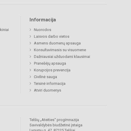
Informacija
kiniai
Nuorodos
Laisvos darbo vietos
Asmens duomenų apsauga
Konsultavimasis su visuomene
Dažniausiai užduodami klausimai
Pranešėjų apsauga
Korupcijos prevencija
Civilinė sauga
Teisinė informacija
Atviri duomenys
Telšių „Ateities“ progimnazija
Savivaldybės biudžetinė įstaiga
Lygumų g. 47, 87125 Telšiai