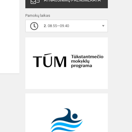
ATNAUJINIMŲ PRENUMERATA
Pamokų laikas
2.
08.55—09.40