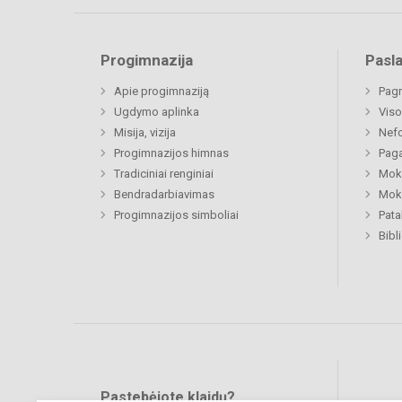
Progimnazija
Pasl
Apie progimnaziją
Pagr
Ugdymo aplinka
Viso
Misija, vizija
Nefo
Progimnazijos himnas
Paga
Tradiciniai renginiai
Moki
Bendradarbiavimas
Moki
Progimnazijos simboliai
Pat
Bibl
Pastebėjote klaidų?