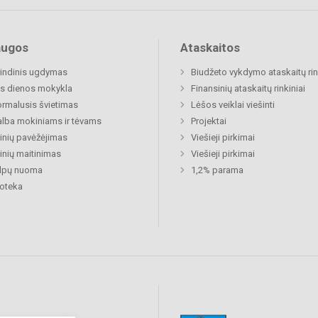
augos
Ataskaitos
indinis ugdymas
Biudžeto vykdymo ataskaitų rin
s dienos mokykla
Finansinių ataskaitų rinkiniai
rmalusis švietimas
Lėšos veiklai viešinti
lba mokiniams ir tėvams
Projektai
nių pavėžėjimas
Viešieji pirkimai
nių maitinimas
Viešieji pirkimai
alpų nuoma
1,2% parama
ioteka