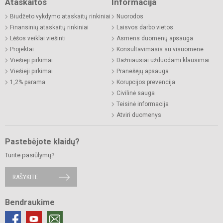
Ataskaitos
Informacija
Biudžeto vykdymo ataskaitų rinkiniai
Nuorodos
Finansinių ataskaitų rinkiniai
Laisvos darbo vietos
Lėšos veiklai viešinti
Asmens duomenų apsauga
Projektai
Konsultavimasis su visuomene
Viešieji pirkimai
Dažniausiai užduodami klausimai
Viešieji pirkimai
Pranešėjų apsauga
1,2% parama
Korupcijos prevencija
Civilinė sauga
Teisinė informacija
Atviri duomenys
Pastebėjote klaidų?
Turite pasiūlymų?
RAŠYKITE
Bendraukime