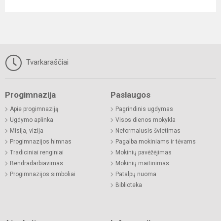
Tvarkaraščiai
Progimnazija
Paslaugos
Apie progimnaziją
Pagrindinis ugdymas
Ugdymo aplinka
Visos dienos mokykla
Misija, vizija
Neformalusis švietimas
Progimnazijos himnas
Pagalba mokiniams ir tėvams
Tradiciniai renginiai
Mokinių pavėžėjimas
Bendradarbiavimas
Mokinių maitinimas
Progimnazijos simboliai
Patalpų nuoma
Biblioteka