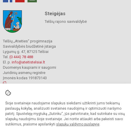
Steigėjas
Telšių rajono savivaldybė
Telšių „Ateities“ progimnazija
Savivaldybės biudžetinė įstaiga
Lygumų g. 47, 87125 Telšiai
Tel.
(0 444) 78 488
El. p.
info@ateitistelsiai.lt
Duomenys kaupiami ir saugomi
Juridinių asmenų registre
Įmonės kodas 191873143
© 2022. Telšių „Ateities“ progimnazija. Visos teisės saugomos.
Šioje svetainėje naudojame slapukus siekdami užtikrinti jums teikiamų
Kopijuoti turinį be raštiško progimnazijos administracijos sutikimo griežtai
draudžiama.
paslaugų kokybę, analizuoti svetainės naudojimą ir optimizuoti naršymo
patirtį. Spustelėję mygtuką „Sutinku“, jūs patvirtinate, kad sutinkate su visų
Prieinamumo paraiška
Slapukų valdymas
slapukų naudojimu šioje svetainėje. Jei norite atšaukti arba pakeisti savo
sutikimus, prašome apsilankyti
slapukų valdymo puslapyje
.
Sumanus būdas atnaujinti
mokyklos interneto