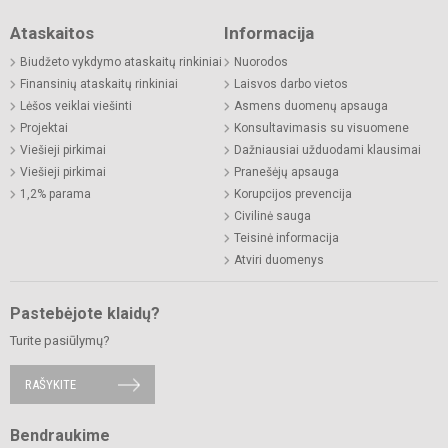
Ataskaitos
Informacija
Biudžeto vykdymo ataskaitų rinkiniai
Nuorodos
Finansinių ataskaitų rinkiniai
Laisvos darbo vietos
Lėšos veiklai viešinti
Asmens duomenų apsauga
Projektai
Konsultavimasis su visuomene
Viešieji pirkimai
Dažniausiai užduodami klausimai
Viešieji pirkimai
Pranešėjų apsauga
1,2% parama
Korupcijos prevencija
Civilinė sauga
Teisinė informacija
Atviri duomenys
Pastebėjote klaidų?
Turite pasiūlymų?
RAŠYKITE
Bendraukime