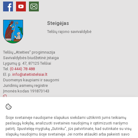
Steigėjas
Telšių rajono savivaldybė
Telšių „Ateities“ progimnazija
Savivaldybės biudžetinė įstaiga
Lygumų g. 47, 87125 Telšiai
Tel.
(0 444) 78 488
El. p.
info@ateitistelsiai.lt
Duomenys kaupiami ir saugomi
Juridinių asmenų registre
Įmonės kodas 191873143
© 2022. Telšių „Ateities“ progimnazija. Visos teisės saugomos.
Šioje svetainėje naudojame slapukus siekdami užtikrinti jums teikiamų
Kopijuoti turinį be raštiško progimnazijos administracijos sutikimo griežtai
draudžiama.
paslaugų kokybę, analizuoti svetainės naudojimą ir optimizuoti naršymo
patirtį. Spustelėję mygtuką „Sutinku“, jūs patvirtinate, kad sutinkate su visų
Prieinamumo paraiška
Slapukų valdymas
slapukų naudojimu šioje svetainėje. Jei norite atšaukti arba pakeisti savo