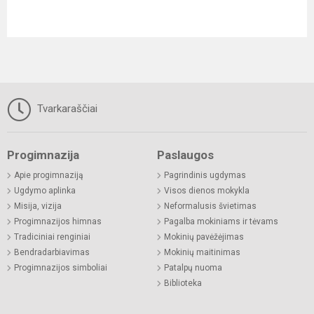
Tvarkaraščiai
Progimnazija
Paslaugos
Apie progimnaziją
Pagrindinis ugdymas
Ugdymo aplinka
Visos dienos mokykla
Misija, vizija
Neformalusis švietimas
Progimnazijos himnas
Pagalba mokiniams ir tėvams
Tradiciniai renginiai
Mokinių pavėžėjimas
Bendradarbiavimas
Mokinių maitinimas
Progimnazijos simboliai
Patalpų nuoma
Biblioteka