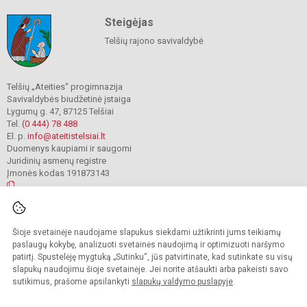
Steigėjas
Telšių rajono savivaldybė
Telšių „Ateities“ progimnazija
Savivaldybės biudžetinė įstaiga
Lygumų g. 47, 87125 Telšiai
Tel.
(0 444) 78 488
El. p.
info@ateitistelsiai.lt
Duomenys kaupiami ir saugomi
Juridinių asmenų registre
Įmonės kodas 191873143
© 2022. Telšių „Ateities“ progimnazija. Visos teisės saugomos.
Šioje svetainėje naudojame slapukus siekdami užtikrinti jums teikiamų
Kopijuoti turinį be raštiško progimnazijos administracijos sutikimo griežtai
draudžiama.
paslaugų kokybę, analizuoti svetainės naudojimą ir optimizuoti naršymo
patirtį. Spustelėję mygtuką „Sutinku“, jūs patvirtinate, kad sutinkate su visų
Prieinamumo paraiška
Slapukų valdymas
slapukų naudojimu šioje svetainėje. Jei norite atšaukti arba pakeisti savo
sutikimus, prašome apsilankyti
slapukų valdymo puslapyje
.
Sumanus būdas atnaujinti
mokyklos interneto