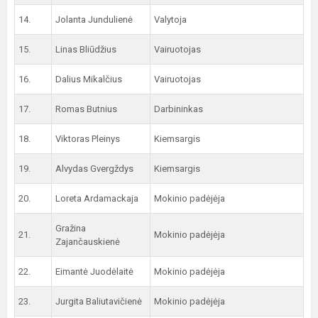
14.
Jolanta Jundulienė
Valytoja
15.
Linas Bliūdžius
Vairuotojas
16.
Dalius Mikalčius
Vairuotojas
17.
Romas Butnius
Darbininkas
18.
Viktoras Pleinys
Kiemsargis
19.
Alvydas Gvergždys
Kiemsargis
20.
Loreta Ardamackaja
Mokinio padėjėja
Gražina
21.
Mokinio padėjėja
Zajančauskienė
22.
Eimantė Juodėlaitė
Mokinio padėjėja
23.
Jurgita Baliutavičienė
Mokinio padėjėja