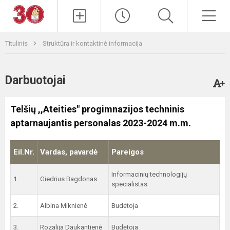
Paieška
Men
Titulinis
Struktūra ir kontaktinė informacija
Darbuotojai
Telšių ,,Ateities" progimnazijos techninis
aptarnaujantis personalas 2023-2024 m.m.
Eil.Nr.
Vardas, pavardė
Pareigos
Informacinių technologijų
1.
Giedrius Bagdonas
specialistas
2.
Albina Miknienė
Budėtoja
3.
Rozalija Daukantienė
Budėtoja