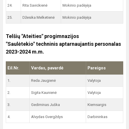
24.
Rita Savickienė
Mokinio padėjėja
25.
Džesika Melketienė
Mokinio padėjėja
Telšių "Ateities" progimnazijos
"Saulėtekio"
techninis aptarnaujantis personalas
2023-2024 m.m.
Eil.Nr.
Vardas, pavardė
Pareigos
1.
Reda Jaugienė
Valytoja
2.
Sigita Kaunienė
Valytoja
3.
Gediminas Juška
Kiemsargis
4.
Alvydas Gvergždys
Darbininkas