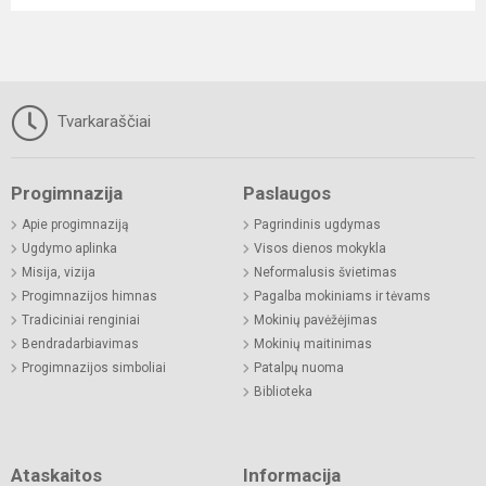
Tvarkaraščiai
Progimnazija
Paslaugos
Apie progimnaziją
Pagrindinis ugdymas
Ugdymo aplinka
Visos dienos mokykla
Misija, vizija
Neformalusis švietimas
Progimnazijos himnas
Pagalba mokiniams ir tėvams
Tradiciniai renginiai
Mokinių pavėžėjimas
Bendradarbiavimas
Mokinių maitinimas
Progimnazijos simboliai
Patalpų nuoma
Biblioteka
Ataskaitos
Informacija