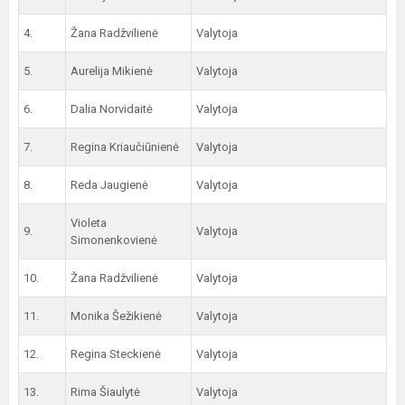
4.
Žana Radžvilienė
Valytoja
5.
Aurelija Mikienė
Valytoja
6.
Dalia Norvidaitė
Valytoja
7.
Regina Kriaučiūnienė
Valytoja
8.
Reda Jaugienė
Valytoja
Violeta
9.
Valytoja
Simonenkovienė
10.
Žana Radžvilienė
Valytoja
11.
Monika Šežikienė
Valytoja
12.
Regina Steckienė
Valytoja
13.
Rima Šiaulytė
Valytoja