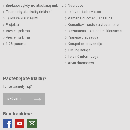
Biudžeto vykdymo ataskaitų rinkiniai
Nuorodos
Finansinių ataskaitų rinkiniai
Laisvos darbo vietos
Lėšos veiklai viešinti
Asmens duomenų apsauga
Projektai
Konsultavimasis su visuomene
Viešieji pirkimai
Dažniausiai užduodami klausimai
Viešieji pirkimai
Pranešėjų apsauga
1,2% parama
Korupcijos prevencija
Civilinė sauga
Teisinė informacija
Atviri duomenys
Pastebėjote klaidų?
Turite pasiūlymų?
RAŠYKITE
Bendraukime