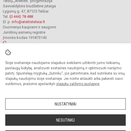
Telšių „Ateities“ progimnazija
Savivaldybės biudžetinė įstaiga
Lygumų g. 47, 87125 Telšiai
Tel.
(0 444) 78 488
El. p.
info@ateitistelsiai.lt
Duomenys kaupiami ir saugomi
Juridinių asmenų registre
Įmonės kodas 191873143
© 2022. Telšių „Ateities“ progimnazija. Visos teisės saugomos.
Šioje svetainėje naudojame slapukus siekdami užtikrinti jums teikiamų
Kopijuoti turinį be raštiško progimnazijos administracijos sutikimo griežtai
draudžiama.
paslaugų kokybę, analizuoti svetainės naudojimą ir optimizuoti naršymo
patirtį. Spustelėję mygtuką „Sutinku“, jūs patvirtinate, kad sutinkate su visų
Prieinamumo paraiška
Slapukų valdymas
slapukų naudojimu šioje svetainėje. Jei norite atšaukti arba pakeisti savo
sutikimus, prašome apsilankyti
slapukų valdymo puslapyje
.
Sumanus būdas atnaujinti
mokyklos interneto
svetainę
NUSTATYMAI
NESUTINKU