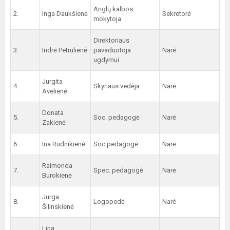
Anglų kalbos
2.
Inga Daukšienė
Sekretorė
mokytoja
Direktoriaus
3.
Indrė Petrulienė
pavaduotoja
Narė
ugdymui
Jurgita
4.
Skyriaus vedėja
Narė
Avelienė
Donata
5.
Soc. pedagogė
Narė
Zakienė
6.
Ina Rudnikienė
Soc.pedagogė
Narė
Raimonda
7.
Spec. pedagogė
Narė
Burokienė
Jurga
8.
Logopedė
Narė
Šilinskienė
Lina