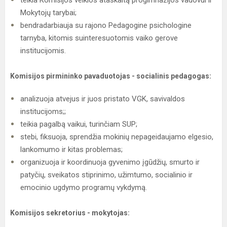
teikia Komisijos veiklos ataskaitą progimnazijos vadovui ir
Mokytojų tarybai;
bendradarbiauja su rajono Pedagogine psichologine
tarnyba, kitomis suinteresuotomis vaiko gerove
institucijomis.
Komisijos pirmininko pavaduotojas - socialinis pedagogas:
analizuoja atvejus ir juos pristato VGK, savivaldos
institucijoms;;
teikia pagalbą vaikui, turinčiam SUP;
stebi, fiksuoja, sprendžia mokinių nepageidaujamo elgesio,
lankomumo ir kitas problemas;
organizuoja ir koordinuoja gyvenimo įgūdžių, smurto ir
patyčių, sveikatos stiprinimo, užimtumo, socialinio ir
emocinio ugdymo programų vykdymą.
Komisijos sekretorius - mokytojas: