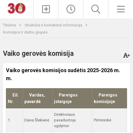
Paieška
Men
Titulinis
Struktūra ir kontaktinė informacija
Komisijos ir darbo grupės
Vaiko gerovės komisija
Vaiko gerovės komisijos sudėtis 2025-2026 m.
m.
Eil.
Vardas,
Pareigos
Pareigos
Nr.
pavardė
įstaigoje
komisijoje
Direktoriaus
1.
Daiva Šlekienė
pavaduotoja
Pirmininkė
ugdymui