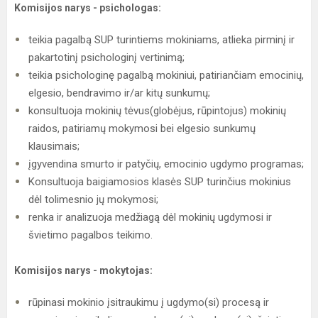
Komisijos narys - psichologas:
teikia pagalbą SUP turintiems mokiniams, atlieka pirminį ir
pakartotinį psichologinį vertinimą;
teikia psichologinę pagalbą mokiniui, patiriančiam emocinių,
elgesio, bendravimo ir/ar kitų sunkumų;
konsultuoja mokinių tėvus(globėjus, rūpintojus) mokinių
raidos, patiriamų mokymosi bei elgesio sunkumų
klausimais;
įgyvendina smurto ir patyčių, emocinio ugdymo programas;
Konsultuoja baigiamosios klasės SUP turinčius mokinius
dėl tolimesnio jų mokymosi;
renka ir analizuoja medžiagą dėl mokinių ugdymosi ir
švietimo pagalbos teikimo.
Komisijos narys - mokytojas:
rūpinasi mokinio įsitraukimu į ugdymo(si) procesą ir