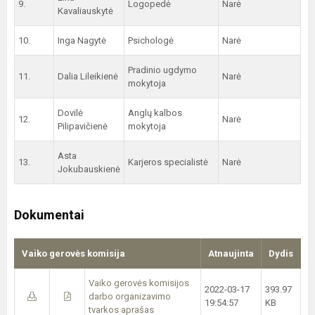
9.
Logopedė
Narė
Kavaliauskytė
10.
Inga Nagytė
Psichologė
Narė
Pradinio ugdymo
11.
Dalia Lileikienė
Narė
mokytoja
Dovilė
Anglų kalbos
12.
Narė
Pilipavičienė
mokytoja
Asta
13.
Karjeros specialistė
Narė
Jokubauskienė
Dokumentai
Vaiko gerovės komisija
Atnaujinta
Dydis
Vaiko gerovės komisijos
2022-03-17
393.97
darbo organizavimo
19:54:57
KB
tvarkos aprašas