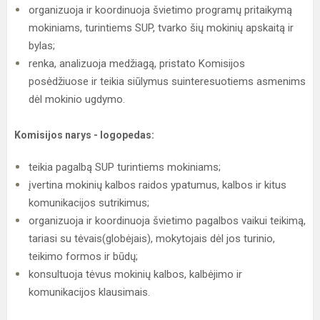
organizuoja ir koordinuoja švietimo programų pritaikymą
mokiniams, turintiems SUP, tvarko šių mokinių apskaitą ir
bylas;
renka, analizuoja medžiagą, pristato Komisijos
posėdžiuose ir teikia siūlymus suinteresuotiems asmenims
dėl mokinio ugdymo.
Komisijos narys - logopedas:
teikia pagalbą SUP turintiems mokiniams;
įvertina mokinių kalbos raidos ypatumus, kalbos ir kitus
komunikacijos sutrikimus;
organizuoja ir koordinuoja švietimo pagalbos vaikui teikimą,
tariasi su tėvais(globėjais), mokytojais dėl jos turinio,
teikimo formos ir būdų;
konsultuoja tėvus mokinių kalbos, kalbėjimo ir
komunikacijos klausimais.