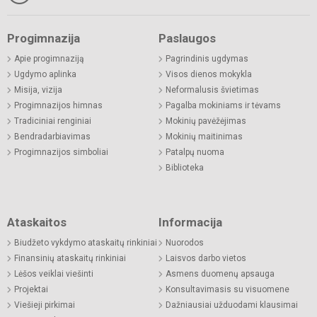
Progimnazija
Paslaugos
Apie progimnaziją
Pagrindinis ugdymas
Ugdymo aplinka
Visos dienos mokykla
Misija, vizija
Neformalusis švietimas
Progimnazijos himnas
Pagalba mokiniams ir tėvams
Tradiciniai renginiai
Mokinių pavėžėjimas
Bendradarbiavimas
Mokinių maitinimas
Progimnazijos simboliai
Patalpų nuoma
Biblioteka
Ataskaitos
Informacija
Biudžeto vykdymo ataskaitų rinkiniai
Nuorodos
Finansinių ataskaitų rinkiniai
Laisvos darbo vietos
Lėšos veiklai viešinti
Asmens duomenų apsauga
Projektai
Konsultavimasis su visuomene
Viešieji pirkimai
Dažniausiai užduodami klausimai