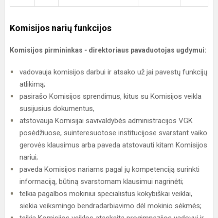
Komisijos narių funkcijos
Komisijos pirmininkas - direktoriaus pavaduotojas ugdymui:
vadovauja komisijos darbui ir atsako už jai pavestų funkcijų
atlikimą;
pasirašo Komisijos sprendimus, kitus su Komisijos veikla
susijusius dokumentus,
atstovauja Komisijai savivaldybės administracijos VGK
posėdžiuose, suinteresuotose institucijose svarstant vaiko
gerovės klausimus arba paveda atstovauti kitam Komisijos
nariui;
paveda Komisijos nariams pagal jų kompetenciją surinkti
informaciją, būtiną svarstomam klausimui nagrinėti;
telkia pagalbos mokiniui specialistus kokybiškai veiklai,
siekia veiksmingo bendradarbiavimo dėl mokinio sėkmės;