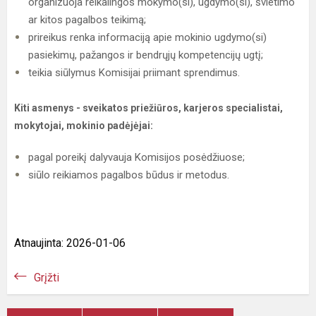
organizuoja reikalingos mokymo(si), ugdymo(si), švietimo
ar kitos pagalbos teikimą;
prireikus renka informaciją apie mokinio ugdymo(si)
pasiekimų, pažangos ir bendrųjų kompetencijų ugtį;
teikia siūlymus Komisijai priimant sprendimus.
Kiti asmenys - sveikatos priežiūros, karjeros specialistai,
mokytojai, mokinio padėjėjai:
pagal poreikį dalyvauja Komisijos posėdžiuose;
siūlo reikiamos pagalbos būdus ir metodus.
Atnaujinta: 2026-01-06
Grįžti