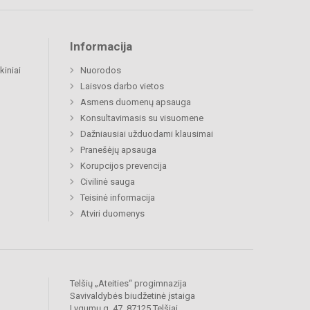
Informacija
kiniai
Nuorodos
Laisvos darbo vietos
Asmens duomenų apsauga
Konsultavimasis su visuomene
Dažniausiai užduodami klausimai
Pranešėjų apsauga
Korupcijos prevencija
Civilinė sauga
Teisinė informacija
Atviri duomenys
Telšių „Ateities“ progimnazija
Savivaldybės biudžetinė įstaiga
Lygumų g. 47, 87125 Telšiai