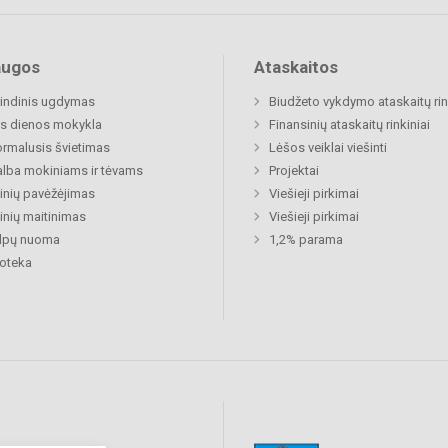
augos
Ataskaitos
indinis ugdymas
Biudžeto vykdymo ataskaitų rin
s dienos mokykla
Finansinių ataskaitų rinkiniai
rmalusis švietimas
Lėšos veiklai viešinti
lba mokiniams ir tėvams
Projektai
nių pavėžėjimas
Viešieji pirkimai
nių maitinimas
Viešieji pirkimai
alpų nuoma
1,2% parama
ioteka