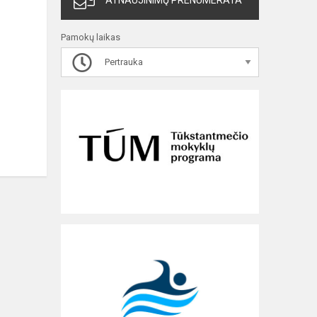
ATNAUJINIMŲ PRENUMERATA
Pamokų laikas
Pertrauka