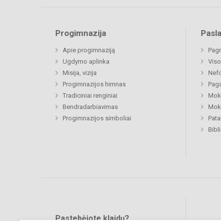
Progimnazija
Pasl
Apie progimnaziją
Pagr
Ugdymo aplinka
Viso
Misija, vizija
Nefo
Progimnazijos himnas
Paga
Tradiciniai renginiai
Moki
Bendradarbiavimas
Moki
Progimnazijos simboliai
Pat
Bibl
Pastebėjote klaidų?