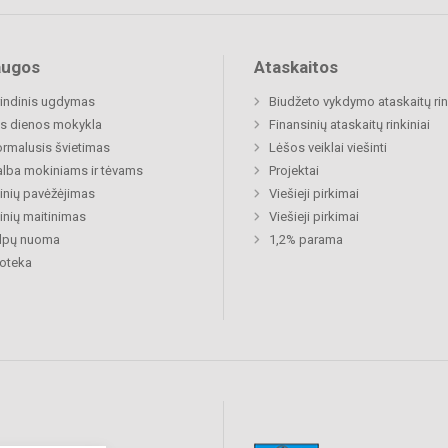
augos
Ataskaitos
indinis ugdymas
Biudžeto vykdymo ataskaitų rin
s dienos mokykla
Finansinių ataskaitų rinkiniai
rmalusis švietimas
Lėšos veiklai viešinti
lba mokiniams ir tėvams
Projektai
nių pavėžėjimas
Viešieji pirkimai
nių maitinimas
Viešieji pirkimai
alpų nuoma
1,2% parama
ioteka