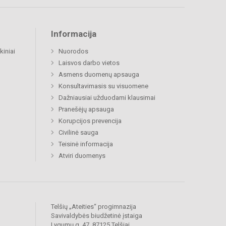
Informacija
kiniai
Nuorodos
Laisvos darbo vietos
Asmens duomenų apsauga
Konsultavimasis su visuomene
Dažniausiai užduodami klausimai
Pranešėjų apsauga
Korupcijos prevencija
Civilinė sauga
Teisinė informacija
Atviri duomenys
Telšių „Ateities“ progimnazija
Savivaldybės biudžetinė įstaiga
Lygumų g. 47, 87125 Telšiai