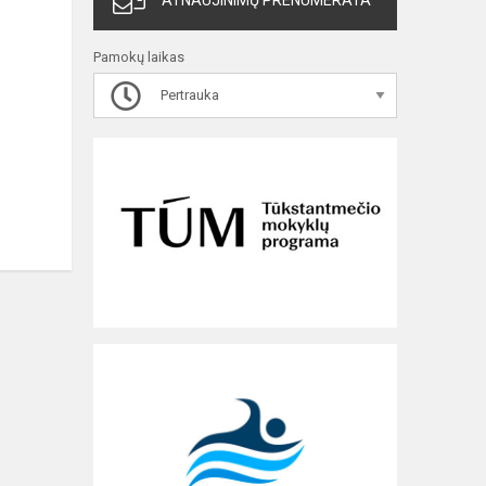
ATNAUJINIMŲ PRENUMERATA
Pamokų laikas
Pertrauka