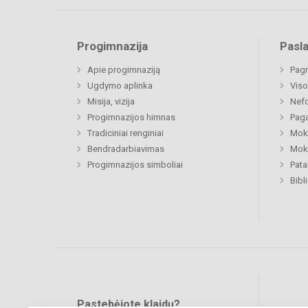
Progimnazija
Pasl
Apie progimnaziją
Pagr
Ugdymo aplinka
Viso
Misija, vizija
Nefo
Progimnazijos himnas
Paga
Tradiciniai renginiai
Moki
Bendradarbiavimas
Moki
Progimnazijos simboliai
Pat
Bibl
Pastebėjote klaidų?