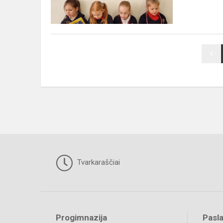
veikėjo
įvaizdį!
Tvarkaraščiai
Progimnazija
Pasl