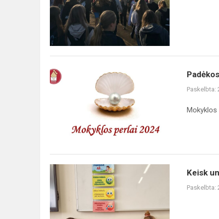
Padėkos
Padėkos
renginys
Paskelbta:
Mokyklos 
Keisk
Keisk un
uniformą
Paskelbta:
į
perskaitytos
knygos