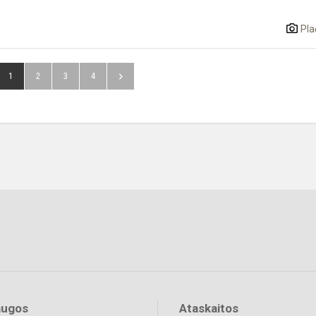
Pla
1
2
3
4
augos
Ataskaitos