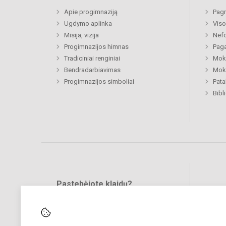
Apie progimnaziją
Pagr
Ugdymo aplinka
Viso
Misija, vizija
Nefo
Progimnazijos himnas
Paga
Tradiciniai renginiai
Moki
Bendradarbiavimas
Moki
Progimnazijos simboliai
Pat
Bibl
Pastebėjote klaidų?
Bend
Turite pasiūlymų?
RAŠYKITE