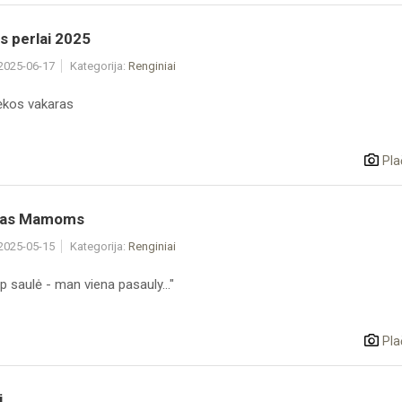
s perlai 2025
 2025-06-17
Kategorija:
Renginiai
ėkos vakaras
Pla
tas Mamoms
 2025-05-15
Kategorija:
Renginiai
ip saulė - man viena pasauly..."
Pla
i