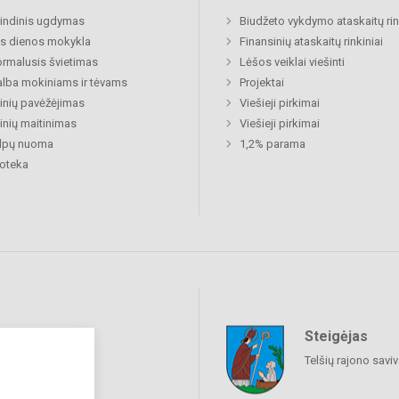
indinis ugdymas
Biudžeto vykdymo ataskaitų rin
s dienos mokykla
Finansinių ataskaitų rinkiniai
rmalusis švietimas
Lėšos veiklai viešinti
lba mokiniams ir tėvams
Projektai
nių pavėžėjimas
Viešieji pirkimai
nių maitinimas
Viešieji pirkimai
alpų nuoma
1,2% parama
ioteka
Steigėjas
raukime
Telšių rajono savi