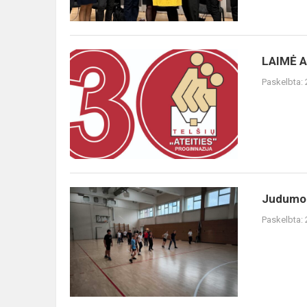
LAIMĖ
LAIMĖ 
AUGINTI
Paskelbta:
ŽMOGŲ
Judumo
Judumo 
savaitė
Paskelbta: