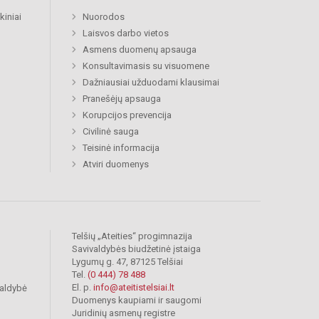
kiniai
Nuorodos
Laisvos darbo vietos
Asmens duomenų apsauga
Konsultavimasis su visuomene
Dažniausiai užduodami klausimai
Pranešėjų apsauga
Korupcijos prevencija
Civilinė sauga
Teisinė informacija
Atviri duomenys
Telšių „Ateities“ progimnazija
Savivaldybės biudžetinė įstaiga
Lygumų g. 47, 87125 Telšiai
Tel.
(0 444) 78 488
El. p.
info@ateitistelsiai.lt
valdybė
Duomenys kaupiami ir saugomi
Juridinių asmenų registre