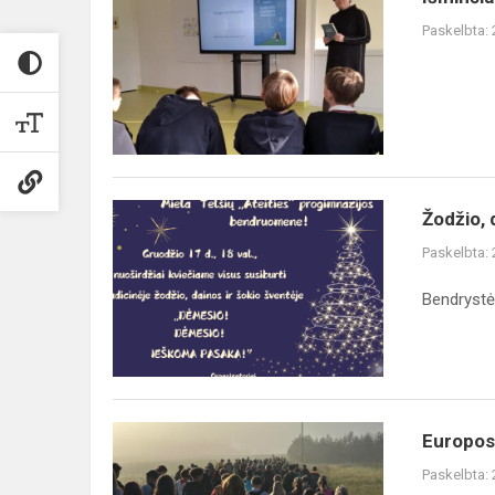
Paskelbta:
Žodžio,
Žodžio, 
dainos
Paskelbta:
ir
šokio
Bendrystė 
šventė
Europos
Europos
judumo
Paskelbta:
savaitė