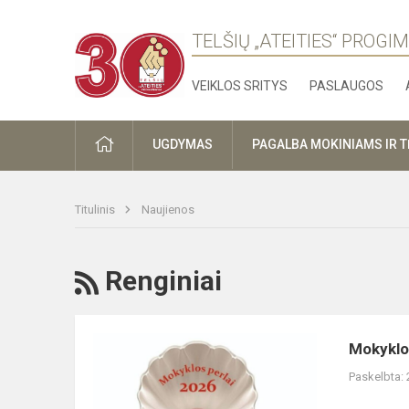
TELŠIŲ „ATEITIES“ PROGI
VEIKLOS SRITYS
PASLAUGOS
PRADŽIA
UGDYMAS
PAGALBA MOKINIAMS IR 
Titulinis
Naujienos
RSS
Renginiai
Mokyklos
Mokyklo
Perlai
Paskelbta:
2026