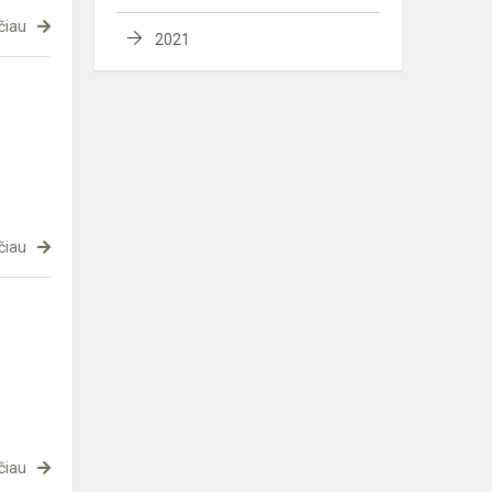
čiau
2021
čiau
čiau