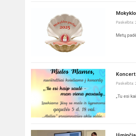
Mokyklos
Mokyklo
perlai
Paskelbta:
2025
Metų pad
Koncertas
Koncer
Mamoms
Paskelbta:
„Tu esi ka
Išminčiai
Išminčia