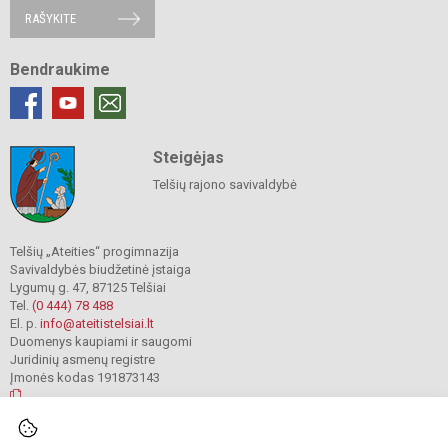
RAŠYKITE
Bendraukime
Steigėjas
Telšių rajono savivaldybė
Telšių „Ateities“ progimnazija
Savivaldybės biudžetinė įstaiga
Lygumų g. 47, 87125 Telšiai
Tel.
(0 444) 78 488
El. p.
info@ateitistelsiai.lt
Duomenys kaupiami ir saugomi
Juridinių asmenų registre
Įmonės kodas 191873143