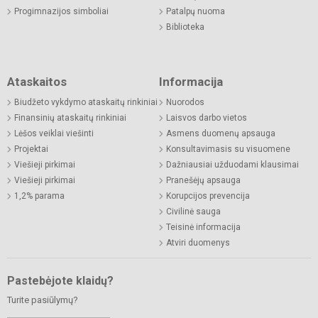
Progimnazijos simboliai
Patalpų nuoma
Biblioteka
Ataskaitos
Informacija
Biudžeto vykdymo ataskaitų rinkiniai
Nuorodos
Finansinių ataskaitų rinkiniai
Laisvos darbo vietos
Lėšos veiklai viešinti
Asmens duomenų apsauga
Projektai
Konsultavimasis su visuomene
Viešieji pirkimai
Dažniausiai užduodami klausimai
Viešieji pirkimai
Pranešėjų apsauga
1,2% parama
Korupcijos prevencija
Civilinė sauga
Teisinė informacija
Atviri duomenys
Pastebėjote klaidų?
Turite pasiūlymų?