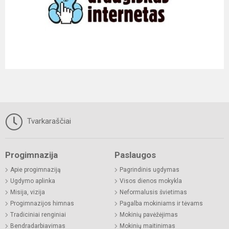
Tvarkaraščiai
Progimnazija
Paslaugos
Apie progimnaziją
Pagrindinis ugdymas
Ugdymo aplinka
Visos dienos mokykla
Misija, vizija
Neformalusis švietimas
Progimnazijos himnas
Pagalba mokiniams ir tėvams
Tradiciniai renginiai
Mokinių pavėžėjimas
Bendradarbiavimas
Mokinių maitinimas