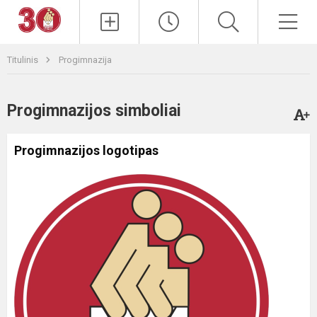
Paieška
Men
Titulinis
Progimnazija
Progimnazijos simboliai
Progimnazijos logotipas