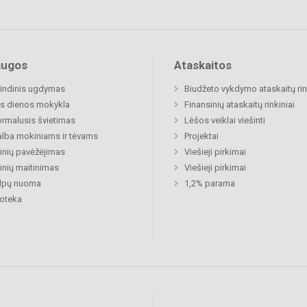
augos
Ataskaitos
indinis ugdymas
Biudžeto vykdymo ataskaitų rin
s dienos mokykla
Finansinių ataskaitų rinkiniai
rmalusis švietimas
Lėšos veiklai viešinti
lba mokiniams ir tėvams
Projektai
nių pavėžėjimas
Viešieji pirkimai
nių maitinimas
Viešieji pirkimai
alpų nuoma
1,2% parama
ioteka