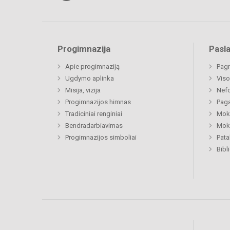
Progimnazija
Pasl
Apie progimnaziją
Pagr
Ugdymo aplinka
Viso
Misija, vizija
Nefo
Progimnazijos himnas
Paga
Tradiciniai renginiai
Moki
Bendradarbiavimas
Moki
Progimnazijos simboliai
Pat
Bibl