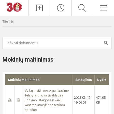
Paieška
Men
Titulinis
Mokinių maitinimas
Mokinių maitinimas
Atnaujinta
Dydis
Vaikų maitinimo organizavimo
Telšių rajono savivaldybės
2022-03-17
474.05
ugdymo įstaigose ir vaikų
19:56:01
KB
vasaros stovyklose tvarkos
aprašas