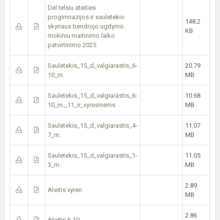
Del telsiu ateities
progimnazijos ir sauletekio
148.2
skyriaus bendrojo ugdymo
KB
mokiniu maitinimo laiko
patvirtinimo 2025
Sauletekis_15_d_valgiarastis_6-
20.79
10_m.
MB
Sauletekis_15_d_valgiarastis_6-
10.68
10_m._11_ir_vyresniems
MB
Sauletekis_15_d_valgiarastis_4-
11.07
7_m.
MB
Sauletekis_15_d_valgiarastis_1-
11.05
3_m.
MB
2.89
Ateitis vyren
MB
2.86
Ateitis 6-10