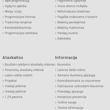
Apie progimnaziją
Pagrindinis ugdymas
Ugdymo aplinka
Visos dienos mokykla
Misija, vizija
Neformalusis švietimas
Progimnazijos himnas
Pagalba mokiniams ir tėvams
Tradiciniai renginiai
Mokinių pavėžėjimas
Bendradarbiavimas
Mokinių maitinimas
Progimnazijos simboliai
Patalpų nuoma
Biblioteka
Ataskaitos
Informacija
Biudžeto vykdymo ataskaitų rinkiniai
Nuorodos
Finansinių ataskaitų rinkiniai
Laisvos darbo vietos
Lėšos veiklai viešinti
Asmens duomenų apsauga
Projektai
Konsultavimasis su visuomene
Viešieji pirkimai
Dažniausiai užduodami klausimai
Viešieji pirkimai
Pranešėjų apsauga
1,2% parama
Korupcijos prevencija
Civilinė sauga
Teisinė informacija