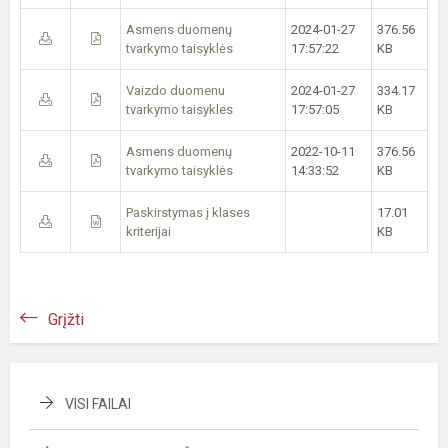
Asmens duomenų
2024-01-27
376.56
tvarkymo taisyklės
17:57:22
KB
Vaizdo duomenu
2024-01-27
334.17
tvarkymo taisykles
17:57:05
KB
Asmens duomenų
2022-10-11
376.56
tvarkymo taisyklės
14:33:52
KB
Paskirstymas į klases
17.01
kriterijai
KB
Grįžti
VISI FAILAI