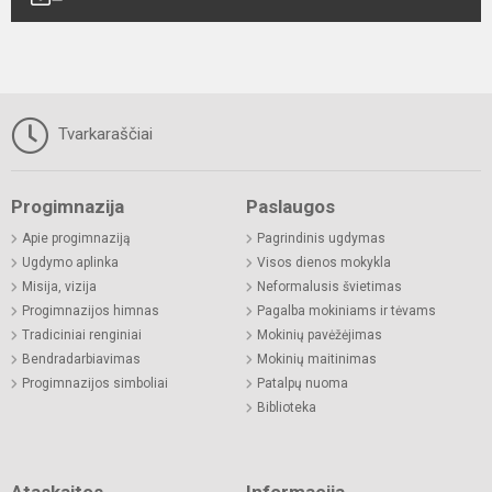
Tvarkaraščiai
Progimnazija
Paslaugos
Apie progimnaziją
Pagrindinis ugdymas
Ugdymo aplinka
Visos dienos mokykla
Misija, vizija
Neformalusis švietimas
Progimnazijos himnas
Pagalba mokiniams ir tėvams
Tradiciniai renginiai
Mokinių pavėžėjimas
Bendradarbiavimas
Mokinių maitinimas
Progimnazijos simboliai
Patalpų nuoma
Biblioteka