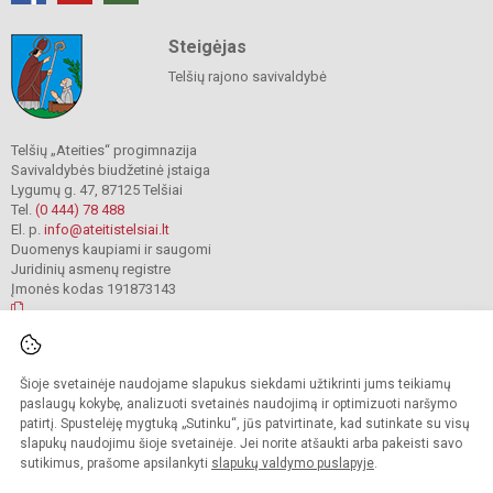
Steigėjas
Telšių rajono savivaldybė
Telšių „Ateities“ progimnazija
Savivaldybės biudžetinė įstaiga
Lygumų g. 47, 87125 Telšiai
Tel.
(0 444) 78 488
El. p.
info@ateitistelsiai.lt
Duomenys kaupiami ir saugomi
Juridinių asmenų registre
Įmonės kodas 191873143
© 2022. Telšių „Ateities“ progimnazija. Visos teisės saugomos.
Šioje svetainėje naudojame slapukus siekdami užtikrinti jums teikiamų
Kopijuoti turinį be raštiško progimnazijos administracijos sutikimo griežtai
draudžiama.
paslaugų kokybę, analizuoti svetainės naudojimą ir optimizuoti naršymo
patirtį. Spustelėję mygtuką „Sutinku“, jūs patvirtinate, kad sutinkate su visų
Prieinamumo paraiška
Slapukų valdymas
slapukų naudojimu šioje svetainėje. Jei norite atšaukti arba pakeisti savo
sutikimus, prašome apsilankyti
slapukų valdymo puslapyje
.
Sumanus būdas atnaujinti
mokyklos interneto