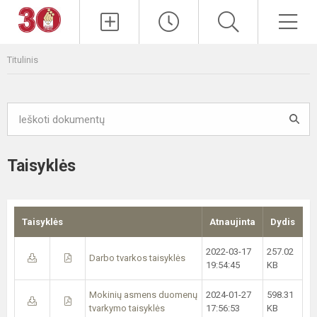
Paieška
Men
Titulinis
Taisyklės
Taisyklės
Atnaujinta
Dydis
2022-03-17
257.02
Darbo tvarkos taisyklės
19:54:45
KB
Mokinių asmens duomenų
2024-01-27
598.31
tvarkymo taisyklės
17:56:53
KB