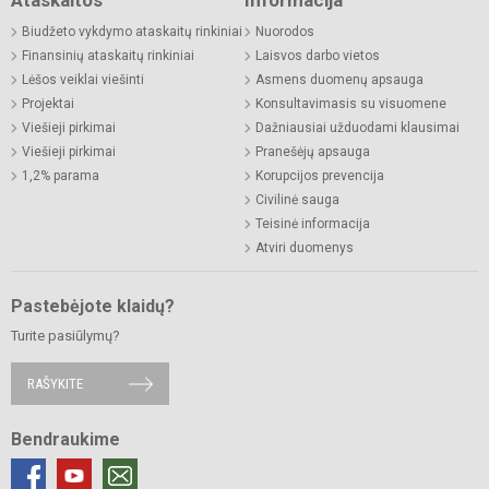
Ataskaitos
Informacija
Biudžeto vykdymo ataskaitų rinkiniai
Nuorodos
Finansinių ataskaitų rinkiniai
Laisvos darbo vietos
Lėšos veiklai viešinti
Asmens duomenų apsauga
Projektai
Konsultavimasis su visuomene
Viešieji pirkimai
Dažniausiai užduodami klausimai
Viešieji pirkimai
Pranešėjų apsauga
1,2% parama
Korupcijos prevencija
Civilinė sauga
Teisinė informacija
Atviri duomenys
Pastebėjote klaidų?
Turite pasiūlymų?
RAŠYKITE
Bendraukime