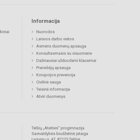
Informacija
kiniai
Nuorodos
Laisvos darbo vietos
Asmens duomenų apsauga
Konsultavimasis su visuomene
Dažniausiai užduodami klausimai
Pranešėjų apsauga
Korupcijos prevencija
Civilinė sauga
Teisinė informacija
Atviri duomenys
Telšių „Ateities“ progimnazija
Savivaldybės biudžetinė įstaiga
Lygumų g. 47, 87125 Telšiai