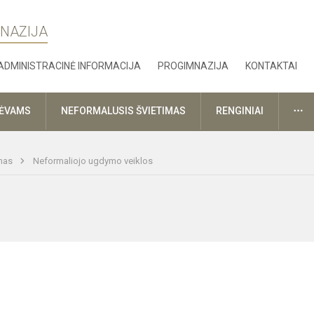
MNAZIJA
ADMINISTRACINĖ INFORMACIJA
PROGIMNAZIJA
KONTAKTAI
DA
TĖVAMS
NEFORMALUSIS ŠVIETIMAS
RENGINIAI
imas
Neformaliojo ugdymo veiklos