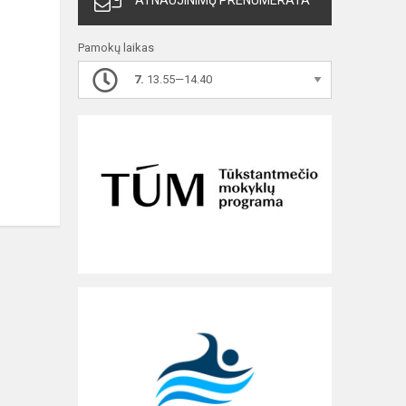
ATNAUJINIMŲ PRENUMERATA
Pamokų laikas
7.
13.55—14.40