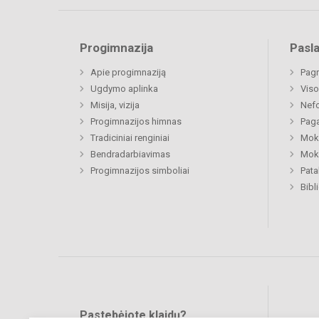
Progimnazija
Pasl
Apie progimnaziją
Pagr
Ugdymo aplinka
Viso
Misija, vizija
Nefo
Progimnazijos himnas
Paga
Tradiciniai renginiai
Moki
Bendradarbiavimas
Moki
Progimnazijos simboliai
Pat
Bibl
Pastebėjote klaidų?