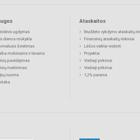
augos
Ataskaitos
indinis ugdymas
Biudžeto vykdymo ataskaitų rin
s dienos mokykla
Finansinių ataskaitų rinkiniai
rmalusis švietimas
Lėšos veiklai viešinti
lba mokiniams ir tėvams
Projektai
nių pavėžėjimas
Viešieji pirkimai
nių maitinimas
Viešieji pirkimai
alpų nuoma
1,2% parama
ioteka