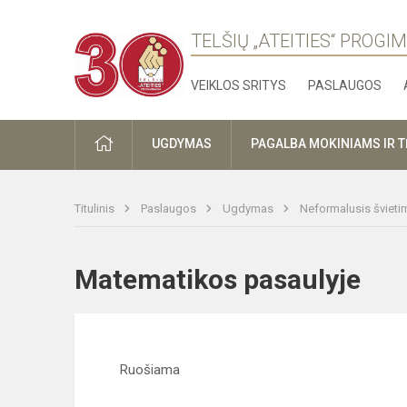
TELŠIŲ „ATEITIES“ PROGI
VEIKLOS SRITYS
PASLAUGOS
PRADŽIA
UGDYMAS
PAGALBA MOKINIAMS IR 
Titulinis
Paslaugos
Ugdymas
Neformalusis šviet
Matematikos pasaulyje
Ruošiama