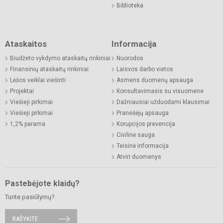
Biblioteka
Ataskaitos
Informacija
Biudžeto vykdymo ataskaitų rinkiniai
Nuorodos
Finansinių ataskaitų rinkiniai
Laisvos darbo vietos
Lėšos veiklai viešinti
Asmens duomenų apsauga
Projektai
Konsultavimasis su visuomene
Viešieji pirkimai
Dažniausiai užduodami klausimai
Viešieji pirkimai
Pranešėjų apsauga
1,2% parama
Korupcijos prevencija
Civilinė sauga
Teisinė informacija
Atviri duomenys
Pastebėjote klaidų?
Turite pasiūlymų?
RAŠYKITE