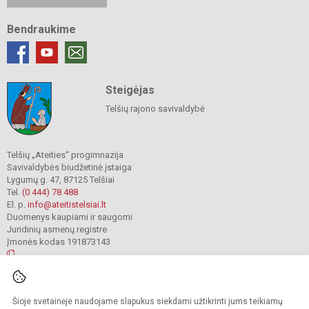
Bendraukime
Steigėjas
Telšių rajono savivaldybė
Telšių „Ateities“ progimnazija
Savivaldybės biudžetinė įstaiga
Lygumų g. 47, 87125 Telšiai
Tel.
(0 444) 78 488
El. p.
info@ateitistelsiai.lt
Duomenys kaupiami ir saugomi
Juridinių asmenų registre
Įmonės kodas 191873143
© 2022. Telšių „Ateities“ progimnazija. Visos teisės saugomos.
Šioje svetainėje naudojame slapukus siekdami užtikrinti jums teikiamų
Kopijuoti turinį be raštiško progimnazijos administracijos sutikimo griežtai