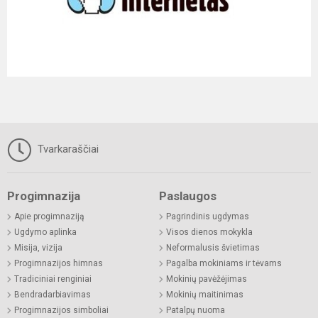
Tvarkaraščiai
Progimnazija
Paslaugos
Apie progimnaziją
Pagrindinis ugdymas
Ugdymo aplinka
Visos dienos mokykla
Misija, vizija
Neformalusis švietimas
Progimnazijos himnas
Pagalba mokiniams ir tėvams
Tradiciniai renginiai
Mokinių pavėžėjimas
Bendradarbiavimas
Mokinių maitinimas
Progimnazijos simboliai
Patalpų nuoma