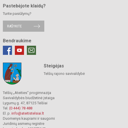
Pastebėjote klaidų?
Turite pasiūlymų?
RAŠYKITE
Bendraukime
Steigėjas
Telšių rajono savivaldybė
Telšių „Ateities“ progimnazija
Savivaldybės biudžetinė įstaiga
Lygumų g. 47, 87125 Telšiai
Tel.
(0 444) 78 488
El. p.
info@ateitistelsiai.lt
Duomenys kaupiami ir saugomi
Juridinių asmenų registre