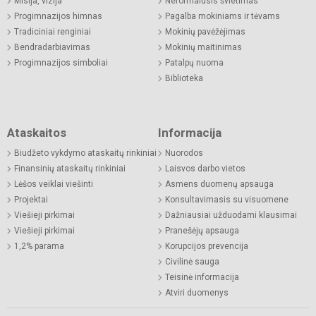
Misija, vizija
Neformalusis švietimas
Progimnazijos himnas
Pagalba mokiniams ir tėvams
Tradiciniai renginiai
Mokinių pavėžėjimas
Bendradarbiavimas
Mokinių maitinimas
Progimnazijos simboliai
Patalpų nuoma
Biblioteka
Ataskaitos
Informacija
Biudžeto vykdymo ataskaitų rinkiniai
Nuorodos
Finansinių ataskaitų rinkiniai
Laisvos darbo vietos
Lėšos veiklai viešinti
Asmens duomenų apsauga
Projektai
Konsultavimasis su visuomene
Viešieji pirkimai
Dažniausiai užduodami klausimai
Viešieji pirkimai
Pranešėjų apsauga
1,2% parama
Korupcijos prevencija
Civilinė sauga
Teisinė informacija
Atviri duomenys