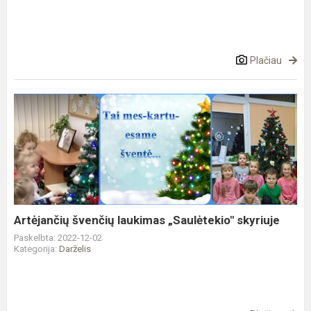
Plačiau
Artėjančių
švenčių
laukimas
„Saulėtekio"
skyriuje
Artėjančių švenčių laukimas „Saulėtekio" skyriuje
Paskelbta: 2022-12-02
Kategorija:
Darželis