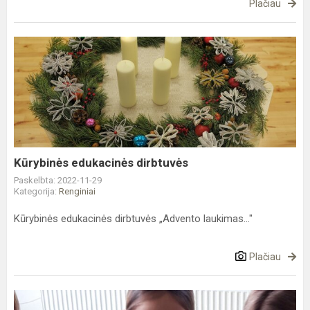
Plačiau
Kūrybinės
edukacinės
dirbtuvės
Kūrybinės edukacinės dirbtuvės
Paskelbta: 2022-11-29
Kategorija:
Renginiai
Kūrybinės edukacinės dirbtuvės „Advento laukimas..."
Plačiau
Šviesos