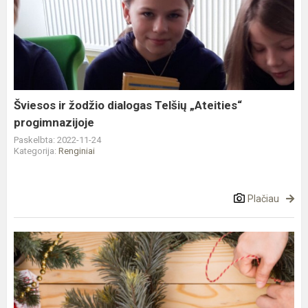
ir
žodžio
dialogas
Telšių
„Ateities“
progimnazijoje
Šviesos ir žodžio dialogas Telšių „Ateities“
progimnazijoje
Paskelbta: 2022-11-24
Kategorija:
Renginiai
Plačiau
Advento
laukimas