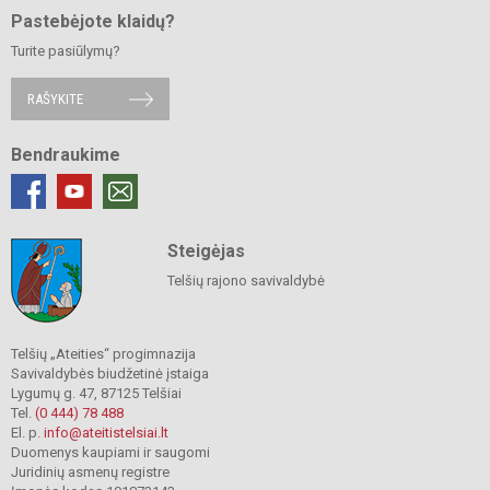
Pastebėjote klaidų?
Turite pasiūlymų?
RAŠYKITE
Bendraukime
Steigėjas
Telšių rajono savivaldybė
Telšių „Ateities“ progimnazija
Savivaldybės biudžetinė įstaiga
Lygumų g. 47, 87125 Telšiai
Tel.
(0 444) 78 488
El. p.
info@ateitistelsiai.lt
Duomenys kaupiami ir saugomi
Juridinių asmenų registre