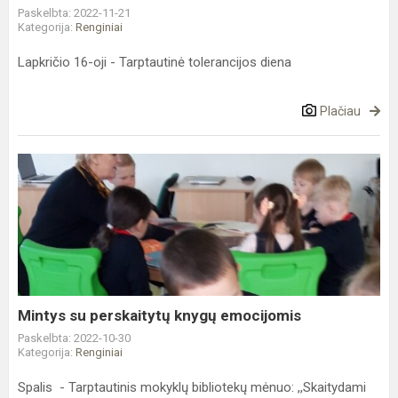
Paskelbta: 2022-11-21
Kategorija:
Renginiai
Lapkričio 16-oji - Tarptautinė tolerancijos diena
Plačiau
Mintys
su
perskaitytų
knygų
emocijomis
Mintys su perskaitytų knygų emocijomis
Paskelbta: 2022-10-30
Kategorija:
Renginiai
Spalis - Tarptautinis mokyklų bibliotekų mėnuo: ,,Skaitydami