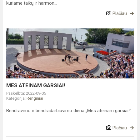
kuriame taikų ir harmon...
Plačiau
MES
ATEINAM
GARSIAI!
MES ATEINAM GARSIAI!
Paskelbta: 2022-09-05
Kategorija:
Renginiai
Bendravimo ir bendradarbiavimo diena „Mes ateinam garsiai!"
Plačiau