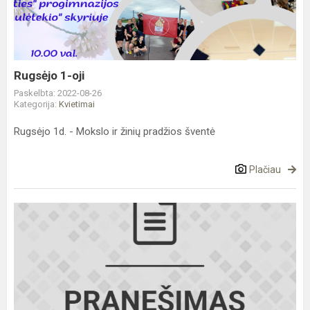
Rugsėjo 1-oji
Paskelbta: 2022-08-26
Kategorija:
Kvietimai
Rugsėjo 1d. - Mokslo ir žinių pradžios šventė
Plačiau
KVIEČIAME
UKRAINIEČIŲ
VAIKUS
MOKYTIS
LIETUVIŲ
KALBOS