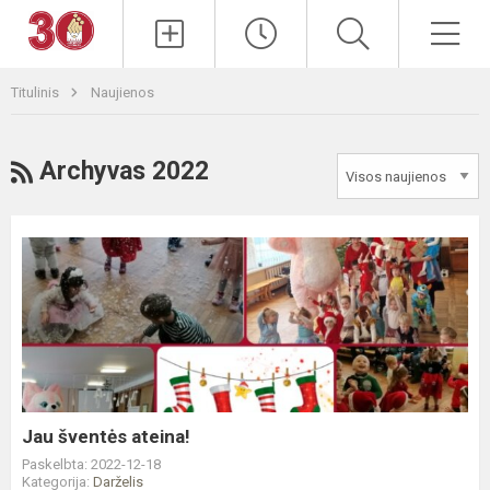
Paieška
Men
Titulinis
Naujienos
RSS
Archyvas 2022
Jau
šventės
ateina!
Jau šventės ateina!
Paskelbta: 2022-12-18
Kategorija:
Darželis