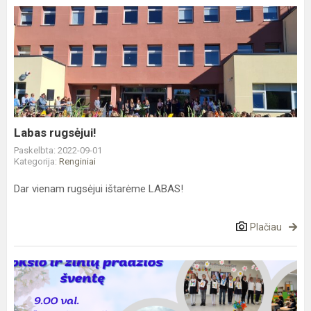
Labas
rugsėjui!
Labas rugsėjui!
Paskelbta: 2022-09-01
Kategorija:
Renginiai
Dar vienam rugsėjui ištarėme LABAS!
Plačiau
Rugsėjo
1-
oji