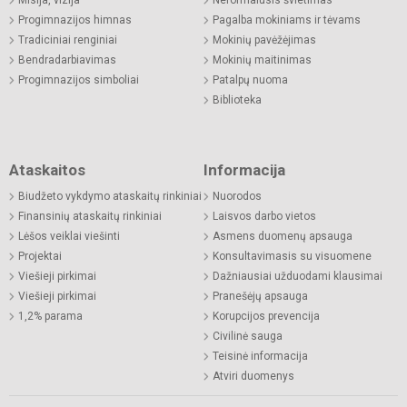
Misija, vizija
Neformalusis švietimas
Progimnazijos himnas
Pagalba mokiniams ir tėvams
Tradiciniai renginiai
Mokinių pavėžėjimas
Bendradarbiavimas
Mokinių maitinimas
Progimnazijos simboliai
Patalpų nuoma
Biblioteka
Ataskaitos
Informacija
Biudžeto vykdymo ataskaitų rinkiniai
Nuorodos
Finansinių ataskaitų rinkiniai
Laisvos darbo vietos
Lėšos veiklai viešinti
Asmens duomenų apsauga
Projektai
Konsultavimasis su visuomene
Viešieji pirkimai
Dažniausiai užduodami klausimai
Viešieji pirkimai
Pranešėjų apsauga
1,2% parama
Korupcijos prevencija
Civilinė sauga
Teisinė informacija
Atviri duomenys